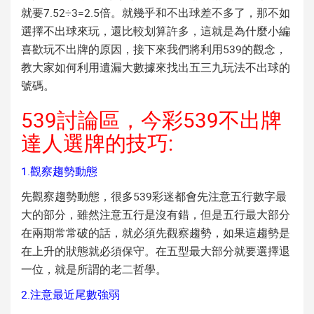
就要7.52÷3=2.5倍。就幾乎和不出球差不多了，那不如
選擇不出球來玩，還比較划算許多，這就是為什麼小編
喜歡玩不出牌的原因，接下來我們將利用539的觀念，
教大家如何利用遺漏大數據來找出五三九玩法不出球的
號碼。
539討論區，今彩539不出牌
達人選牌的技巧:
1.觀察趨勢動態
先觀察趨勢動態，很多539彩迷都會先注意五行數字最
大的部分，雖然注意五行是沒有錯，但是五行最大部分
在兩期常常破的話，就必須先觀察趨勢，如果這趨勢是
在上升的狀態就必須保守。在五型最大部分就要選擇退
一位，就是所謂的老二哲學。
2.注意最近尾數強弱