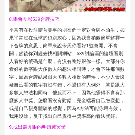
8.學會今彩539合牌技巧
平常有在投注體育賽事的朋友們一定對合牌不陌生，如
果平常沒在玩球的也別灰心，因為我會稍微簡單解釋一
下合牌的意思，簡單來說今天你看好1號會開、不會
開，然後你到處去找相關網站、539討論區的論壇看別
人看好的號碼是什麼，有沒有剛好跟你一樣。大部分你
看好的數字跟大多數人的想法相同時，才會下注那個數
字，因為合牌結果跟大多數人相反的時候，不少人會懷
疑自己看的數字有沒有錯，不過也有人例外，就是跟大
多數人想法相同時，他反而不下，因為他覺得不會有那
麼多人中獎。怎麼看沒有對錯，完全端看自己怎麼想，
或是自己親身體驗的感覺，因為A方法可能你用有效，
我用沒效，反正找出自己覺得中獎率高的看法就好。
9.找出最亮眼的明燈或冥燈