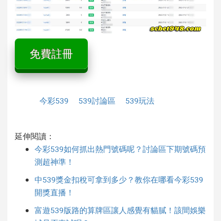
免費註冊
今彩539
539討論區
539玩法
延伸閱讀：
今彩539如何抓出熱門號碼呢？討論區下期號碼預
測超神準！
中539獎金扣稅可拿到多少？教你在哪看今彩539
開獎直播！
富遊539版路的算牌區讓人感覺有貓膩！該間娛樂