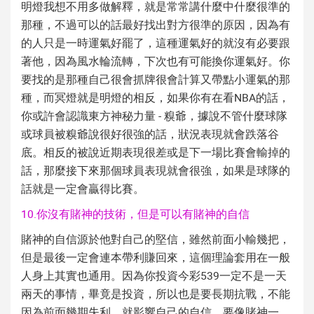
明燈我想不用多做解釋，就是常常講什麼中什麼很準的
那種，不過可以的話最好找出對方很準的原因，因為有
的人只是一時運氣好罷了，這種運氣好的就沒有必要跟
著他，因為風水輪流轉，下次也有可能換你運氣好。你
要找的是那種自己很會抓牌很會計算又帶點小運氣的那
種，而冥燈就是明燈的相反，如果你有在看NBA的話，
你或許會認識東方神秘力量 - 糗爺，據說不管什麼球隊
或球員被糗爺說很好很強的話，狀況表現就會跌落谷
底。相反的被說近期表現很差或是下一場比賽會輸掉的
話，那麼接下來那個球員表現就會很強，如果是球隊的
話就是一定會贏得比賽。
10.你沒有賭神的技術，但是可以有賭神的自信
賭神的自信源於他對自己的堅信，雖然前面小輸幾把，
但是最後一定會連本帶利賺回來，這個理論套用在一般
人身上其實也通用。因為你投資
今彩539
一定不是一天
兩天的事情，畢竟是投資，所以也是要長期抗戰，不能
因為前面幾期失利，就影響自己的自信，要像賭神一