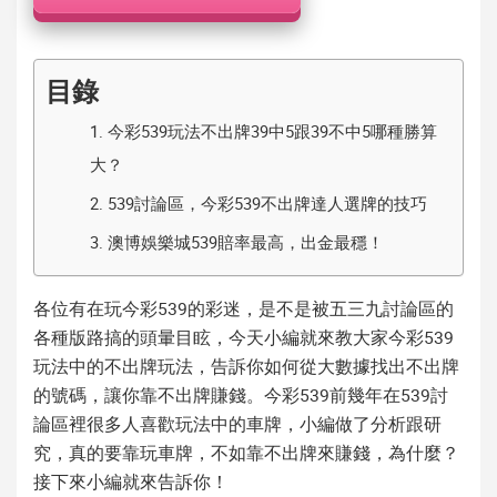
機
目錄
1.
今彩539玩法不出牌39中5跟39不中5哪種勝算
大？
2.
539討論區，今彩539不出牌達人選牌的技巧
3.
澳博娛樂城539賠率最高，出金最穩！
各位有在玩
今彩539
的彩迷，是不是被五三九討論區的
各種版路搞的頭暈目眩，今天小編就來教大家今彩
539
玩法
中的不出牌玩法，告訴你如何從大數據找出不出牌
的號碼，讓你靠不出牌賺錢。今彩539前幾年在
539討
論區
裡很多人喜歡玩法中的車牌，小編做了分析跟研
究，真的要靠玩車牌，不如靠不出牌來賺錢，為什麼？
接下來小編就來告訴你！