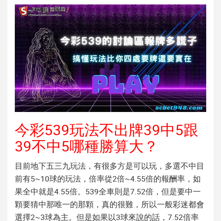
今彩539玩法不出牌39中5跟
39不中5哪種勝算大？
目前地下五三九玩法，有很多方是可以玩，多選不中目
前有5~10球的玩法，倍率從2倍~4.55倍的報酬率，如
果全中就是4.55倍。539全車則是7.52倍，但是要中一
顆要猜中那唯一的那顆，真的很難，所以一般彩迷都會
選擇2~3球為主。但是如果以3球來說的話，7.52倍率