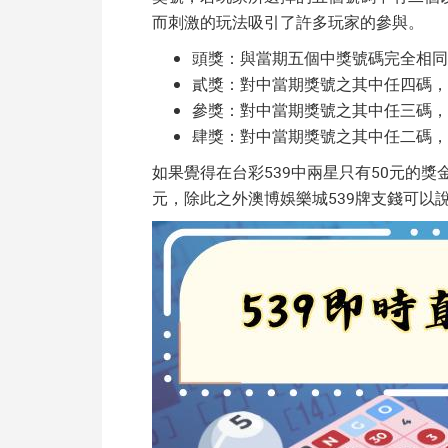
而刺激的玩法吸引了許多玩家的參與。
頭獎：與當期五個中獎號碼完全相同者，獎
貳獎：對中當期獎號之其中任四碼，獎金
參獎：對中當期獎號之其中任三碼，獎
肆獎：對中當期獎號之其中任二碼，獎
如果覺得在台彩539中兩星只有50元的
元，除此之外澳博娛樂城539牌支錢可以