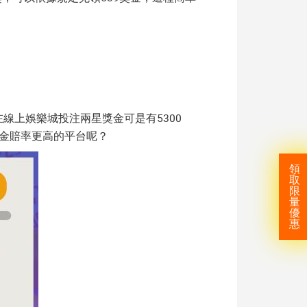
線上娛樂城投注兩星獎金可是有5300
獎金賠率更高的平台呢？
領
取
限
量
優
惠