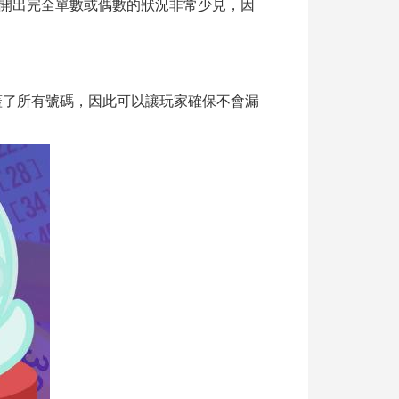
要開出完全單數或偶數的狀況非常少見，因
蓋了所有號碼，因此可以讓玩家確保不會漏