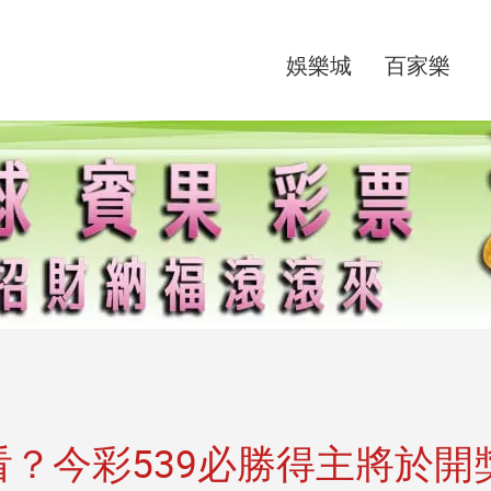
娛樂城
百家樂
看？今彩539必勝得主將於