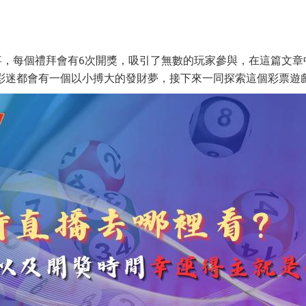
事，每個禮拜會有6次開獎，吸引了無數的玩家參與，在這篇文章
彩迷都會有一個以小搏大的發財夢，接下來一同探索這個彩票遊