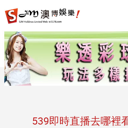
娛
樂
城|
百
家
樂|
運
彩|
天
天
樂|
樂
透
彩
球|
539即時直播去哪裡
老
虎