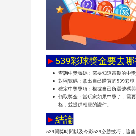
►
539彩球獎金要去
查詢中獎號碼：需要知道當期的中獎
對照號碼：拿出自己購買的
539彩球
確定中獎獎項：根據自己所選號碼與
領取獎金：當玩家如果中獎了，需要
格，並提供相應的證件。
►
結論
539開獎時間
以及
今彩539必勝
技巧，這些