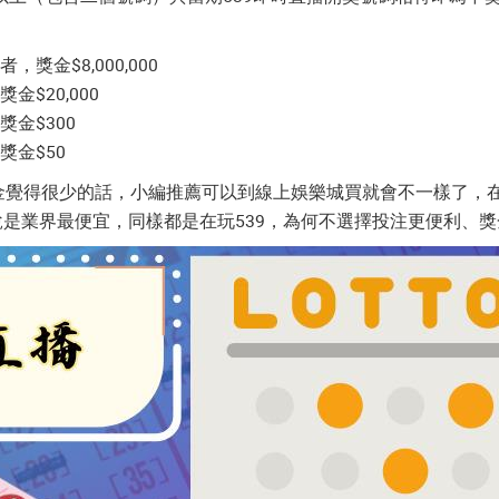
金$8,000,000
$20,000
金$300
金$50
獎金覺得很少的話，小編推薦可以到線上娛樂城買就會不一樣了，在
說是業界最便宜，同樣都是在玩539，為何不選擇投注更便利、