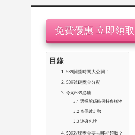
機
免費優惠 立即領取
目錄
1.
539開獎時間大公開！
2.
539號碼獎金分配
3.
今彩539必勝
3.1
選擇號碼時保持多樣性
3.2
奇偶數走勢
3.3
連碰包牌
4.
539彩球獎金要去哪裡領取？