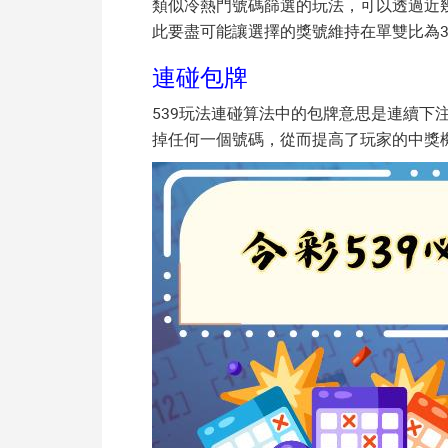
類似冷熱門號碼篩選的玩法，可以透過近
此要盡可能讓選擇的獎號維持在單雙比為3:
連碰包牌
539玩法連碰算法中的包牌意思是連續
掉任何一個號碼，從而提高了玩家的中獎