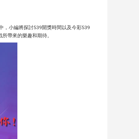
中，小編將探討
539開獎時間
以及
今彩539
戲所帶來的樂趣和期待。