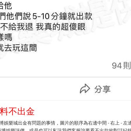
爆料不出金
娛樂城出金有問題的事情，圖片的順序為右邊中間 - 右上 - 左
尋通博娛樂評價，或是也可以私訊我們客服說要看不出款的對話紀