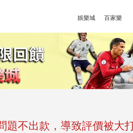
娛樂城
百家樂
問題不出款，導致評價被大