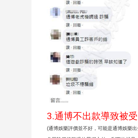
3.通博不出款導致被
(通博娛樂評價並不好，可能是通博娛樂出