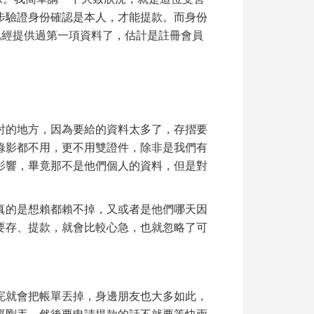
步驗證身份確認是本人，才能提款。而身份
已經提供過第一項資料了，估計是註冊會員
討的地方，因為要給的資料太多了，存摺要
錄影都不用，更不用雙證件，除非是我們有
影響，畢竟那不是他們個人的資料，但是對
真的是想賴都賴不掉，又或者是他們哪天因
要存、提款，就會比較心急，也就忽略了可
完就會把帳單丟掉，身邊朋友也大多如此，