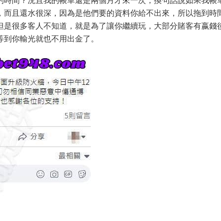
的時間？況且我的帳單還是兩個月才來一次，換句話說如果我帳
，而且還水很深，因為是他們要的資料你給不出來，所以拖到時
但是很多客人不知道，就是為了讓你繼續玩，大部分賭客有嬴錢
等到你輸光就也不用出金了。