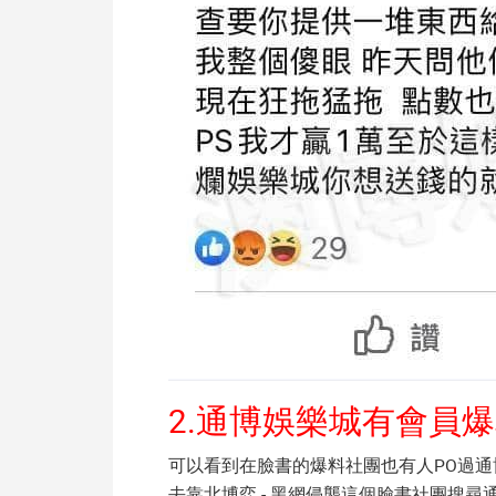
2.通博娛樂城有會員
可以看到在臉書的爆料社團也有人PO過通博
去靠北博弈 - 黑網侵襲這個臉書社團搜