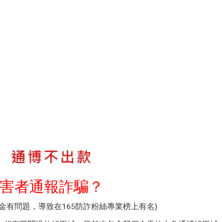
受害者通報詐騙？
金有問題，導致在165防詐粉絲專業榜上有名)