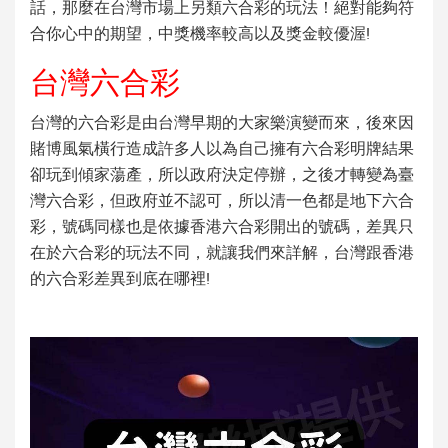
話，那麼在台灣市場上另類六合彩的玩法！絕對能夠符
合你心中的期望，中獎機率較高以及獎金較優渥!
台灣六合彩
台灣的六合彩是由台灣早期的大家樂演變而來，後來因
賭博風氣橫行造成許多人以為自己擁有
六合彩明牌
結果
卻玩到傾家蕩產，所以政府決定停辦，之後才轉變為臺
灣六合彩，但政府並不認可，所以清一色都是地下六合
彩，號碼同樣也是依據香港六合彩開出的號碼，差異只
在於六合彩的玩法不同，就讓我們來詳解，台灣跟香港
的六合彩差異到底在哪裡!