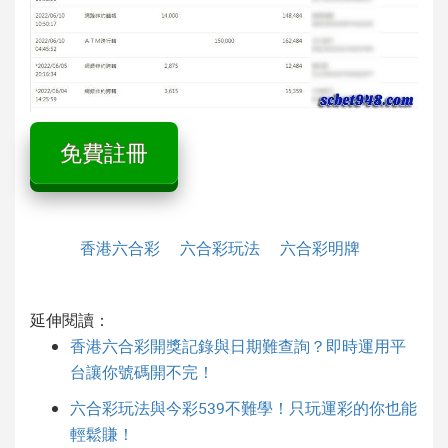
免費註冊
香港六合彩
六合彩玩法
六合彩明牌
延伸閱讀：
香港六合彩開獎記錄與日期難查詢？即時運用平
台讓你號碼開不完！
六合彩玩法與今彩539不難學！只玩運彩的你也能
輕鬆賺！