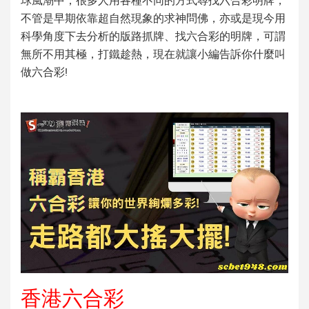
不管是早期依靠超自然現象的求神問佛，亦或是現今用
科學角度下去分析的版路抓牌、找六合彩的明牌，可謂
無所不用其極，打鐵趁熱，現在就讓小編告訴你什麼叫
做六合彩!
香港六合彩