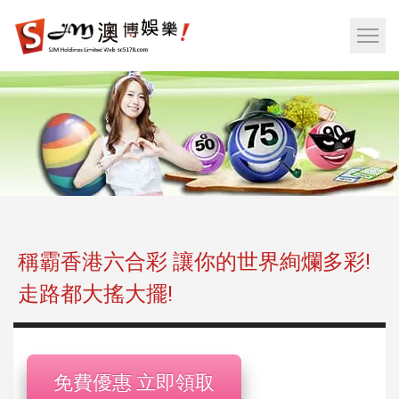
娛
樂
網
城|
站
百
選
家
單
樂|
按
運
鈕
彩|
天
天
樂|
稱霸香港六合彩 讓你的世界絢爛多彩!
樂
走路都大搖大擺!
透
彩
球|
老
免費優惠 立即領取
虎