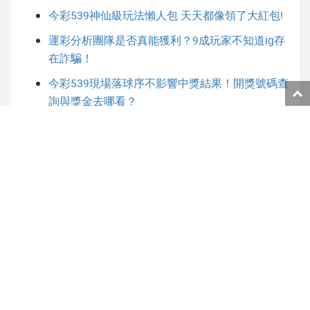
今彩539神仙級玩法懶人包 天天都像領了大紅包!
運彩分析團隊是否真能獲利？9成玩家不知道ig存
在詐騙！
今彩539現場落球序不影響中獎結果！開獎號碼查
返
詢與獎金去哪看？
回
頁
今彩539的預測秘訣滴家拉！還在靠539研究院？
面
難怪賺不到錢
頂
六合彩不需要學到18招，七招就讓你打遍天下無
端
敵手！真‧高手
今彩539開獎查詢與預測解析！提高中獎機會的關
鍵是什麼？
今彩539預測號碼有機會獲得高額獎金！查詢各種
辦法還是無法中獎？
大樂透中獎號碼查詢哪裡最快？539樂透對獎、明