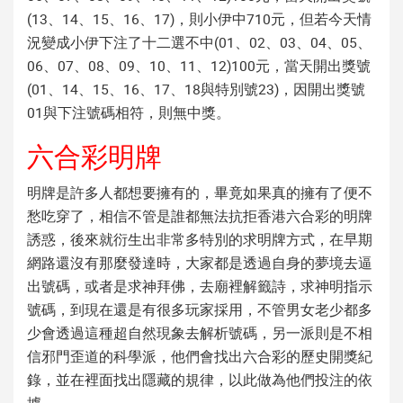
(13、14、15、16、17)，則小伊中710元，但若今天情
況變成小伊下注了十二選不中(01、02、03、04、05、
06、07、08、09、10、11、12)100元，當天開出獎號
(01、14、15、16、17、18與特別號23)，因開出獎號
01與下注號碼相符，則無中獎。
​​​​​六合彩明牌
明牌是許多人都想要擁有的，畢竟如果真的擁有了便不
愁吃穿了，相信不管是誰都無法抗拒
香港六合彩
的明牌
誘惑，後來就衍生出非常多特別的求明牌方式，在早期
網路還沒有那麼發達時，大家都是透過自身的夢境去逼
出號碼，或者是求神拜佛，去廟裡解籤詩，求神明指示
號碼，到現在還是有很多玩家採用，不管男女老少都多
少會透過這種超自然現象去解析號碼，另一派則是不相
信邪門歪道的科學派，他們會找出六合彩的歷史開獎紀
錄，並在裡面找出隱藏的規律，以此做為他們投注的依