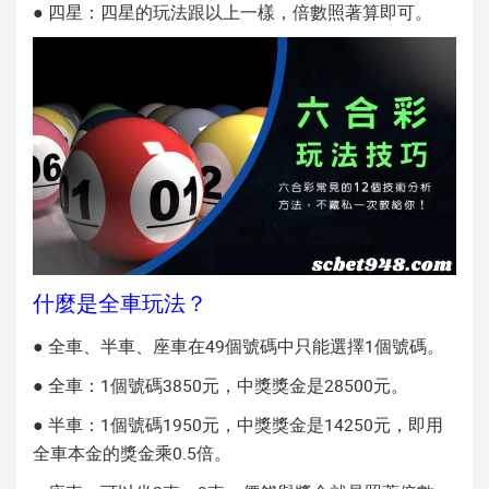
● 四星：四星的玩法跟以上一樣，倍數照著算即可。
什麼是全車玩法？
● 全車、半車、座車在49個號碼中只能選擇1個號碼。
● 全車：1個號碼3850元，中獎獎金是28500元。
● 半車：1個號碼1950元，中獎獎金是14250元，即用
全車本金的獎金乘0.5倍。