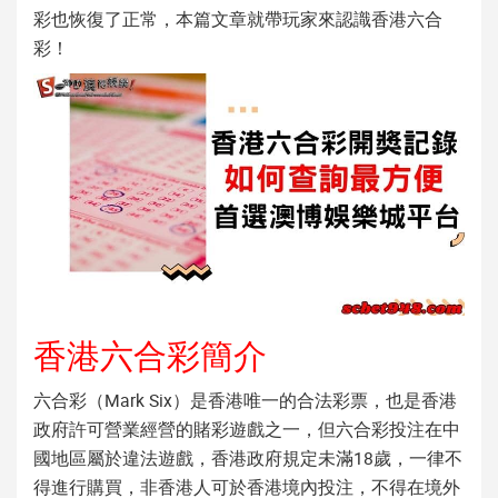
彩
也恢復了正常，本篇文章就帶玩家來認識
香港六合
彩
！
香港六合彩簡介
六合彩（Mark Six）是香港唯一的合法彩票，也是香港
政府許可營業經營的賭彩遊戲之一，但六合彩投注在中
國地區屬於違法遊戲，香港政府規定未滿18歲，一律不
得進行購買，非香港人可於香港境內投注，不得在境外