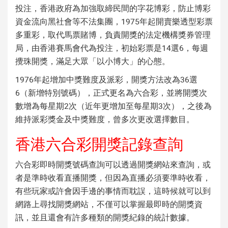
投注，香港政府為加強取締民間的字花博彩，防止博彩
資金流向黑社會等不法集團，1975年起開賣樂透型彩票
多重彩，取代馬票賭博，負責開獎的法定機構獎券管理
局，由香港賽馬會代為投注，初始彩票是14選6，每週
攪珠開獎，滿足大眾「以小博大」的心態。
1976年起增加中獎難度及派彩，開獎方法改為36選
6（新增特別號碼），正式更名為六合彩，並將開獎次
數增為每星期2次（近年更增加至每星期3次），之後為
維持派彩獎金及中獎難度，曾多次更改選擇數目。
香港六合彩開獎記錄查詢
六合彩即時開獎號碼查詢可以透過開獎網站來查詢，或
者是準時收看直播開獎，但因為直播必須要準時收看，
有些玩家或許會因手邊的事情而耽誤，這時候就可以到
網路上尋找開獎網站，不僅可以掌握最即時的開獎資
訊，並且還會有許多種類的開獎紀錄的統計數據。