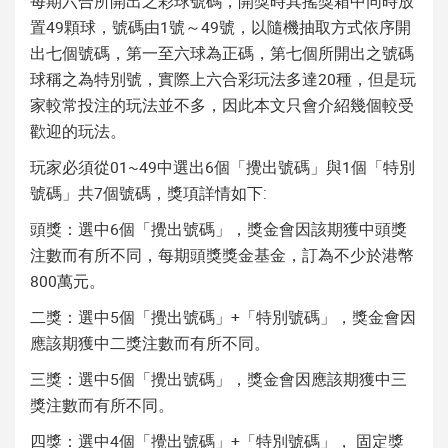
每期六合所開出之彩球號碼，開獎時其搖獎箱中同時放
置49顆球，號碼由1號～49號，以隨機抽取方式依序開
出七個號碼，第一至六球為正碼，第七個所開出之號碼
球稱之為特別號，實際上六合彩玩法多達20種，但是玩
家較常投注的玩法並不多，因此本文只會介紹幾個較受
歡迎的玩法。
玩家必須從01~49中選出6個「攪出號碼」與1個「特別
號碼」共7個號碼，獎項詳情如下:
頭獎：選中6個「攪出號碼」，獎金會因該期獲中頭獎
注數而有所不同，每期頭獎獎金基金，訂為不少於港幣
800萬元。
二獎：選中5個「攪出號碼」+「特別號碼」，獎金會因
應該期獲中二獎注數而有所不同。
三獎：選中5個「攪出號碼」，獎金會因應該期獲中三
獎注數而有所不同。
四獎：選中4個「攪出號碼」+「特別號碼」， 固定獎