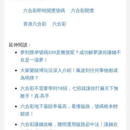
六合彩即時開獎號碼
六合彩開獎
香港六合彩
六合彩
延伸閱讀：
夢到懷孕號碼539是幾號呢？成功解夢讓你賺錢不
在是一場夢！
大家樂賭博玩法深入介紹！瘋迷到任何事物都成
為明牌？
六合彩不需要學到18招，七招就讓你打遍天下無
敵手！真‧高手
六合彩地下最賠率最高，看懂版路，號碼根本輕
鬆抓！
六合彩賺錢攻略，聰明運用版路必中法！讓錢在