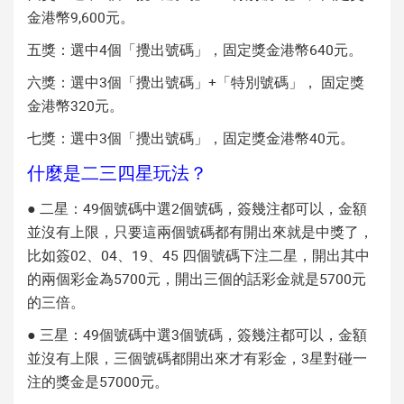
金港幣9,600元。
五獎：選中4個「攪出號碼」，固定獎金港幣640元。
六獎：選中3個「攪出號碼」+「特別號碼」， 固定獎
金港幣320元。
七獎：選中3個「攪出號碼」，固定獎金港幣40元。
什麼是二三四星玩法？
● 二星：49個號碼中選2個號碼，簽幾注都可以，金額
並沒有上限，只要這兩個號碼都有開出來就是中獎了，
比如簽02、04、19、45 四個號碼下注二星，開出其中
的兩個彩金為5700元，開出三個的話彩金就是5700元
的三倍。
● 三星：49個號碼中選3個號碼，簽幾注都可以，金額
並沒有上限，三個號碼都開出來才有彩金，3星對碰一
注的獎金是57000元。