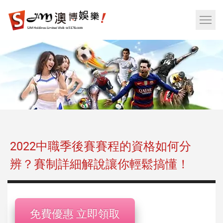
娛
樂
網
城|
站
百
選
家
單
樂|
按
運
鈕
彩|
天
天
樂|
2022中職季後賽賽程的資格如何分
樂
辨？賽制詳細解說讓你輕鬆搞懂！
透
彩
球|
老
免費優惠 立即領取
虎