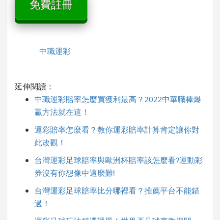
免費註冊
中職運彩
延伸閱讀：
中職運彩賠率怎麼買獲利最高？2022中華職棒爆
贏方法就在這！
運彩賠率怎麼看？教你運彩賠率計算肯定讓你對
此改觀！
台灣運彩足球賠率與歐洲杯賠率該怎麼看?運動彩
券沒有你想像中這麼難!
台灣運彩足球賠率比分哪裡看？推薦平台不能錯
過！