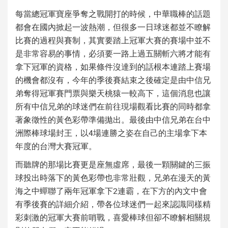
每當總冠軍寶座爭奪之戰開打的時候，中華職棒的話題
都會在國內掀起一波熱潮，但很多一日球迷都並不瞭解
比賽的過程與賽制，其實要踏上冠軍大賽的賽場中並不
是非常容易的事情，必須要一路上過五關斬六將才能有
拿下冠軍的資格，如果條件沒達到的話根本連踏上賽場
的機會都沒有，今年的季後賽結束之後確定是由中信兄
弟奪得冠軍賽門票與樂天桃猿一較高下，這個消息也讓
所有中信兄弟的球迷們在前往現場觀看比賽的同時都拿
著象徵性的黃色彩帶準備拋出。最後由中信兄弟在台中
洲際棒球場封王，以4場連勝之姿在自己的主場拿下本
年度的台灣大賽冠軍。
而聽牌的那場比賽更是座無虛席，最後一顆關鍵的三振
球投出時落下的黃色彩帶也非常壯觀，兄弟在漫天的黃
海之中蟬聯了兩年冠軍拿下2連霸，在下方的內文中會
有季後賽的詳細介紹，帶各位球迷們一起來認識同樣精
彩刺激的冠軍大賽前哨戰，喜愛棒球但卻不瞭解相關規