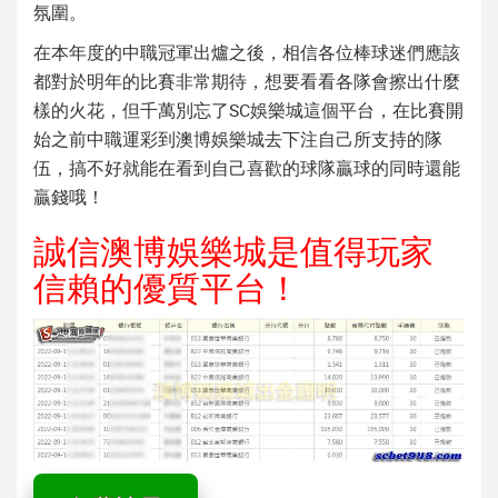
氛圍。
在本年度的中職冠軍出爐之後，相信各位棒球迷們應該
都對於明年的比賽非常期待，想要看看各隊會擦出什麼
樣的火花，但千萬別忘了SC娛樂城這個平台，在比賽開
始之前
中職運彩
到澳博娛樂城去下注自己所支持的隊
伍，搞不好就能在看到自己喜歡的球隊贏球的同時還能
贏錢哦！
誠信澳博娛樂城是值得玩家
信賴的優質平台！