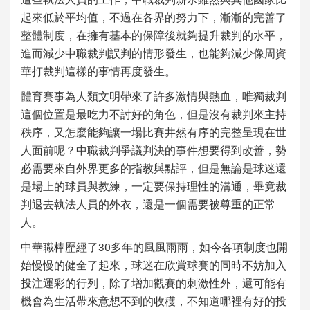
起來低於平均值，不過在各界的努力下，漸漸的完善了
整體制度，在擁有基本的保障後就夠提升裁判的水平，
進而減少
中職裁判誤判
的情形發生，也能夠減少像周資
華打裁判這樣的事情再度發生。
體育賽事為人類文明帶來了許多激情與熱血，唯獨裁判
這個位置是最吃力不討好的角色，但是沒有裁判來主持
秩序，又怎麼能夠讓一場比賽井然有序的完整呈現在世
人面前呢？中職裁判爭議判決的事件想要得到改善，勢
必需要來自外界更多的指教與點評，但是無論是球迷還
是場上的球員與教練，一定要保持理性的溝通，畢竟裁
判退去執法人員的外衣，還是一個需要被尊重的正常
人。
中華職棒歷經了30多年的風風雨雨，如今各項制度也開
始慢慢的健全了起來，球迷在欣賞球賽的同時不妨加入
投注運彩的行列，除了增加觀賽的刺激性外，還可能有
機會為生活帶來意想不到的收穫，不知道哪裡有好的投