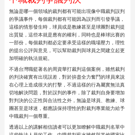
無論是哪一個領域的裁判都有可能出現像中職裁判誤判
的爭議事件，每個裁判都有可能因為誤判而引發爭議，
這樣的情形發生時，球員或是教練甚至是球團對裁判提
出質疑，這些本就是應有的權利，同時也是棒球比賽的
一部份，每個裁判都必定要承受這樣的職場壓力，理性
的提出公評與意見，可以幫助裁判與球員之間建立起更
加明確的執法規範。
不過台灣職籃著名的
周資華打裁判
這個案例，雖然裁判
的判決確實有出現誤差，對於拚盡全力奮鬥的球員來說
在心理上造成很大的打擊，不過這樣的行為屬實無法真
切地解決問題，對於誤判的事件，除了裁判自身要增加
對判決的公正性與合法性之外，無論是球員、教練、球
團甚至是球迷，都應該保持理性的對裁判專業能力給予
中職裁判
一個尊重。
透過以上的講解相信讀者可以更加瞭解
中職裁判名單
中
這些執法人員的工作，
中職裁判薪水
雖然與其他國家比