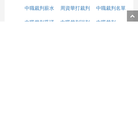
中職裁判薪水
周資華打裁判
中職裁判名單
返
中職裁判爭議
中職裁判誤判
中職裁判
回
頁
面
延伸閱讀：
頂
中職裁判薪水有多少？周資華打裁判只因誤判名
端
單引起爭議！
2022中職季後賽賽程的資格如何分辨？賽制詳細
解說讓你輕鬆搞懂！
百家樂必勝公式圖解表ptt，想要賺錢這招就要
學！