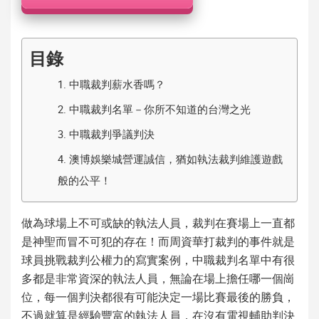
機
目錄
1.
中職裁判薪水香嗎？
2.
中職裁判名單－你所不知道的台灣之光
3.
中職裁判爭議判決
4.
澳博娛樂城營運誠信，猶如執法裁判維護遊戲
般的公平！
做為球場上不可或缺的執法人員，裁判在賽場上一直都
是神聖而冒不可犯的存在！而
周資華打裁判
的事件就是
球員挑戰裁判公權力的寫實案例，
中職裁判名單
中有很
多都是非常資深的執法人員，無論在場上擔任哪一個崗
位，每一個判決都很有可能決定一場比賽最後的勝負，
不過就算是經驗豐富的執法人員，在沒有電視輔助判決