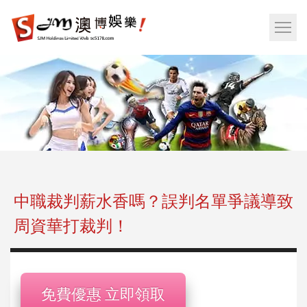
娛
樂
網
城|
站
百
選
家
單
樂|
按
運
鈕
彩|
天
天
樂|
中職裁判薪水香嗎？誤判名單爭議導致
樂
周資華打裁判！
透
彩
球|
老
免費優惠 立即領取
虎