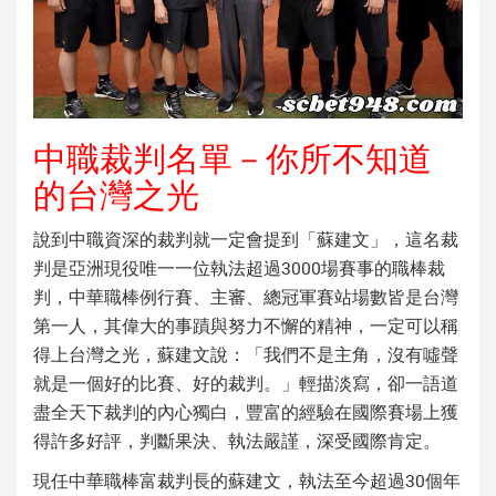
中職裁判名單－你所不知道
的台灣之光
說到中職資深的裁判就一定會提到「蘇建文」，這名裁
判是亞洲現役唯一一位執法超過3000場賽事的職棒裁
判，中華職棒例行賽、主審、總冠軍賽站場數皆是台灣
第一人，其偉大的事蹟與努力不懈的精神，一定可以稱
得上台灣之光，蘇建文說：「我們不是主角，沒有噓聲
就是一個好的比賽、好的裁判。」輕描淡寫，卻一語道
盡全天下裁判的內心獨白，豐富的經驗在國際賽場上獲
得許多好評，判斷果決、執法嚴謹，深受國際肯定。
現任中華職棒富裁判長的蘇建文，執法至今超過30個年