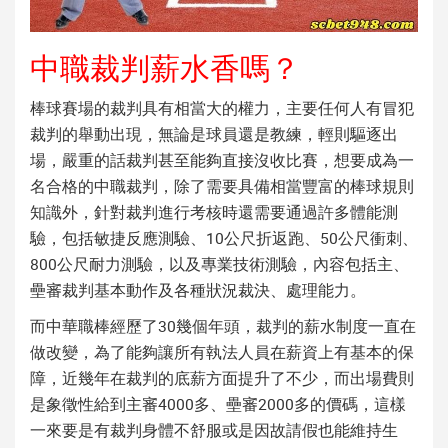
中職裁判薪水香嗎？
棒球賽場的裁判具有相當大的權力，主要任何人有冒犯
裁判的舉動出現，無論是球員還是教練，輕則驅逐出
場，嚴重的話裁判甚至能夠直接沒收比賽，想要成為一
名合格的中職裁判，除了需要具備相當豐富的棒球規則
知識外，針對裁判進行考核時還需要通過許多體能測
驗，包括敏捷反應測驗、10公尺折返跑、50公尺衝刺、
800公尺耐力測驗，以及專業技術測驗，內容包括主、
壘審裁判基本動作及各種狀況裁決、處理能力。
而中華職棒經歷了30幾個年頭，裁判的薪水制度一直在
做改變，為了能夠讓所有執法人員在薪資上有基本的保
障，近幾年在裁判的底薪方面提升了不少，而出場費則
是象徵性給到主審4000多、壘審2000多的價碼，這樣
一來要是有裁判身體不舒服或是因故請假也能維持生