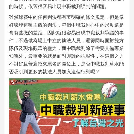
的時候，依舊很容易出現
中職裁判誤判
的問題。
雖然球賽中的任何判決都有著明確的條文規定，但是像
好壞球這種主觀的判決，每個中職裁判心中的尺度還是
會有些微的差距，因此就很容易出現
中職裁判爭議
的事
件，不過做為場上中立的執法人員，還得同時面對雙方
隊伍及現場觀眾的壓力，而
中職裁判
除了需要具備專業
知識外，最重要的就是面對輿論的抗壓性，在這個之力
不討好且普遍招來罵名的職位上，是否
中職裁判薪水
能
否吸引到更多的執法人員加入這個行列呢？