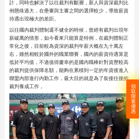
計，同時也解決了以往裁判有斷層，新人與資深裁判比
例懸殊過大，在壘審與主審之間的選擇較少，導致薪資
待遇出現極大的差距。
以往國內裁判體制還不健全的時候，曾經有裁判出現年
薪破萬的情形，如今看來只能算是特例，在裁判體制正
常化之後，目前較為資深的裁判年薪大概在九十萬左
右，雖然相較於國外的職業聯賽，國內的薪資待遇算是
低於平均值，不過值得慶幸的是國內職棒針對資歷較高
的裁判提供保障名額，能夠在累積到一定的年資後進入
聯盟內部進行內勤工作，最大目的就是為了銜接往後的
裁判養成工作，
領
取
限
量
優
惠