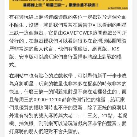
有在遊玩線上麻將連線遊戲的各位一定都對於這個介面
不陌生，沒錯，就是我們常常在廣告中可以看到的明星
三缺一這個遊戲，它是由GAMETOWER這間遊戲公司所
發行的，在遊戲裡我們可以看到很多在台灣演藝圈裡資
歷非常深的藝人代言，他們有電腦版、網頁版、IOS
版、安卓版可以讓玩家們自行選擇麻將線上對戰的模
式。
在網站中也有貼心的遊戲教學，可以帶領新手一步步成
為麻將明星，玩家的數量也非常多在配桌的時候非常的
快速，什麼三缺一的問題絕對是不會在這裡發生的，而
且每周三的09:00~12:00都會做例行性的維護，給玩家
們最優質的體驗同時也不停的更新，除了正統的麻將以
外還有特別的雙人麻將與大老二、十三支、21點、老虎
機、捕魚機、刮刮樂可以遊玩遊戲內容非常的豐富，愛
打麻將的朋友們絕對不會失望的。