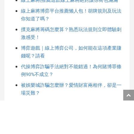
線上麻將博弈平台推薦懶人包！胡牌規則及玩法
你知道了嗎？
撲克麻將籌碼怎麼算？熟悉玩法規則立即體驗刺
激感受！
博弈遊戲｜線上博弈公司，如何能在這項產業賺
錢呢？請看
代操博弈詐騙手法絕對不能錯過！為何賭博罪條
例90%不成立？
被娛樂城詐騙怎麼辦？愛情財富兩相伴，卻是一
場災難？
返
回
博弈遊戲想贏錢，先檢視自己是不是這五種個
頁
性？
面
被娛樂城詐騙怎麼辦？ptt網友提供詐騙名單！教
頂
你提告辦法！
端