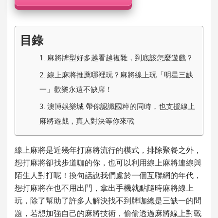
機
目錄
1.
麻將牌型好多越看越複雜，到底該怎麼遊戲？
2.
線上麻將推薦哪裡玩？麻將線上玩「明星三缺
一」歡樂永遠不缺席！
3.
澳博娛樂城 帶你認識國粹的同時，也支援線上
麻將遊戲，真人對決等你來戰
線上麻將
是近幾年打麻將流行的模式，排除聚餐之外，
想打麻將卻找步道咖的你，也可以利用
線上麻將連線
與
陌生人對打呢！換句話說我們處於一個互聯網的年代，
想打麻將在也不用出門，拿出手機就點隨時
麻將線上
玩
，除了幫助了許多人解決找不到牌咖總是三缺一的問
題，若想加強自己的麻將技術，偷偷透過
麻將線上對戰