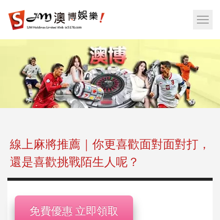
娛
樂
網
城|
站
百
選
家
單
樂|
按
運
鈕
彩|
天
天
樂|
線上麻將推薦｜你更喜歡面對面對打，
樂
還是喜歡挑戰陌生人呢？
透
彩
球|
老
免費優惠 立即領取
虎