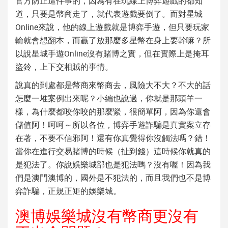
官方防止這件事的，因為有在玩線上
博弈遊戲
的都知
道，只要是幣商走了，就代表遊戲要倒了。而對
星城
Online
來說，他的線上遊戲就是博弈手遊，但只要玩家
輸就會想翻本，而贏了放那麼多星幣在身上要幹嘛？所
以說星城手遊Online沒有賭博之實，但在實際上是掩耳
盜鈴，上下交相賊的事情。
說真的到處都是幣商來幣商去，風險大不大？不大的話
怎麼一堆案例出來呢？小編也說過，你就是那頭羊一
樣，為什麼都咬你咬的那麼緊，很簡單阿，因為你還會
儲值阿！呵呵～所以各位，博弈手遊詐騙是真實案立存
在著，不要不信邪阿！還有你真覺得你沒觸法嗎？錯！
當你在進行交易賭博的時候（扯到錢）這時候你就真的
是犯法了。你說娛樂城部也是犯法嗎？沒有喔！因為我
們是澳門澳博的，國外是不犯法的，而且我們也不是
博
弈詐騙
，正規正矩的娛樂城。
澳博娛樂城沒有幣商更沒有