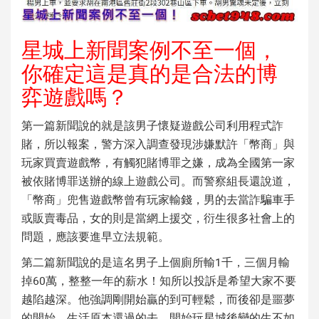
星城上新聞案例不至一個，
你確定這是真的是合法的博
弈遊戲嗎？
第一篇新聞說的就是該男子懷疑遊戲公司利用程式詐
賭，所以報案，警方深入調查發現涉嫌默許「幣商」與
玩家買賣遊戲幣，有觸犯賭博罪之嫌，成為全國第一家
被依賭博罪送辦的線上遊戲公司。而警察組長還說道，
「幣商」兜售遊戲幣曾有玩家輸錢，男的去當詐騙車手
或販賣毒品，女的則是當網上援交，衍生很多社會上的
問題，應該要進早立法規範。
第二篇新聞說的是這名男子上個廁所輸1千，三個月輸
掉60萬，整整一年的薪水！知所以投訴是希望大家不要
越陷越深。他強調剛開始贏的到可輕鬆，而後卻是噩夢
的開始，生活原本還過的去，開始玩星城後變的生不如