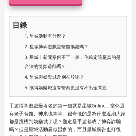
機
目錄
1.
星城活動有什麼？
2.
星城博弈遊戲星幣能換錢嗎？
3.
星城上新聞案例不至一個，你確定這是真的是
合法的博弈遊戲嗎？
4.
星城與娛樂城差別在於哪？
5.
澳博娛樂城沒有幣商更沒有不出金問題！
手遊
博弈遊戲
最著名的第一個就是
星城Online
，當然還
有老子有錢、神來也等等。很奇怪的是為什麼近期大家
都是跳槽到娛樂城了呢？難道是手遊都成了
博弈詐騙
嗎？但是
星城活動
看似蠻多的，而且
星城
廣告也打很