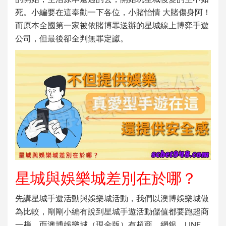
死。小編要在這奉勸一下各位，小賭怡情 大賭傷身阿！
而原本全國第一家被依賭博罪送辦的星城線上博弈手遊
公司，但最後卻全判無罪定讞。
星城與娛樂城差別在於哪？
先講星城手遊活動與娛樂城活動，我們以澳博娛樂城做
為比較，剛剛小編有說到星城手遊活動儲值都要跑超商
一趟，而澳博娛樂城（現金版）有超商、網銀、LINE