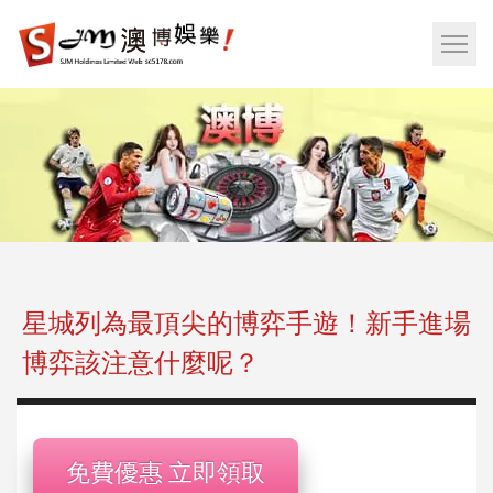
娛
樂
網
城|
站
百
選
家
單
樂|
按
運
鈕
彩|
天
天
樂|
星城列為最頂尖的博弈手遊！新手進場
樂
博弈該注意什麼呢？
透
彩
球|
老
免費優惠 立即領取
虎