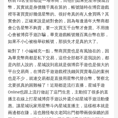
榜前10名全部都是一堆幣商，而他們如果把星幣換成台
幣，其實就是身價幾千萬在算的，帳號隨時在博弈遊戲
裡等著買賣好幾億星幣的。很好奇真的有人會買嗎？其
實會的，正確來說是絕對會的，因為每逢過年大幣商都
會公告星幣不夠賣，要一次買五千台幣才會賣。不用擔
心會被博弈手遊詐騙，畢竟遊戲帳號幾百萬台幣在那，
如果不小心被檢舉砍帳號，那損失才是真的大了。
歐對了！小編補充一點，幣商買賣也是有風險在的，因
為畢竟幣商都是私下交易，這些全部都不是我說的，都
是內部人說的，星城說到底就是個博弈手遊也是個大的
平台交易商，在博弈手遊遊戲裡洗錢與買賣毒品的案例
也是不少，就連交易都是直接用星幣代替台幣，警察北
北要抓真的困難極了！近期都是流行直播，星城手遊
Online也跟上流行做起了這門生意，主動招了很多的直
播主在線上打星城博弈手遊以外還介紹星城手遊活動優
惠。讓星城玩家用星幣斗內星城直播主，這樣根本就是
兩邊都在賺，這也難怪每次老闆出門都帶兩個保鑣的原