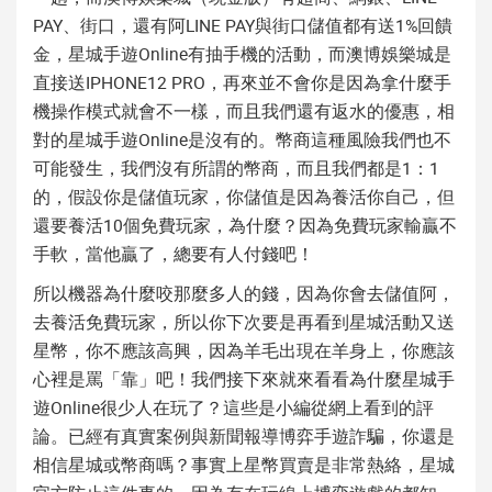
PAY、街口，還有阿LINE PAY與街口儲值都有送1%回饋
金，星城手遊Online有抽手機的活動，而澳博娛樂城是
直接送IPHONE12 PRO，再來並不會你是因為拿什麼手
機操作模式就會不一樣，而且我們還有返水的優惠，相
對的星城手遊Online是沒有的。幣商這種風險我們也不
可能發生，我們沒有所謂的幣商，而且我們都是1：1
的，假設你是儲值玩家，你儲值是因為養活你自己，但
還要養活10個免費玩家，為什麼？因為免費玩家輸贏不
手軟，當他贏了，總要有人付錢吧！
所以機器為什麼咬那麼多人的錢，因為你會去儲值阿，
去養活免費玩家，所以你下次要是再看到
星城活動
又送
星幣，你不應該高興，因為羊毛出現在羊身上，你應該
心裡是罵「靠」吧！我們接下來就來看看為什麼星城手
遊Online很少人在玩了？這些是小編從網上看到的評
論。已經有真實案例與新聞報導博弈手遊詐騙，你還是
相信星城或幣商嗎？事實上星幣買賣是非常熱絡，星城