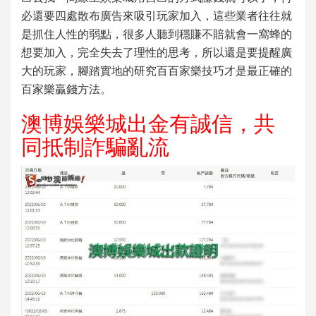
必還要四處散布廣告來吸引玩家加入，這些業者往往就
是抓住人性的弱點，很多人聽到穩賺不賠就會一窩蜂的
想要加入，完全失去了理性的思考，所以還是要提醒廣
大的玩家，腳踏實地的研究百百家樂技巧才是最正確的
百家樂贏錢方法。
澳博娛樂城出金有誠信，共
同抵制詐騙亂流