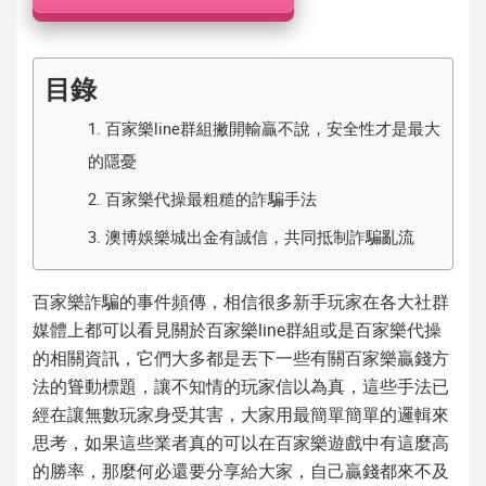
機
目錄
1.
百家樂line群組撇開輸贏不說，安全性才是最大
的隱憂
2.
百家樂代操最粗糙的詐騙手法
3.
澳博娛樂城出金有誠信，共同抵制詐騙亂流
百家樂詐騙
的事件頻傳，相信很多新手玩家在各大社群
媒體上都可以看見關於
百家樂line群組
或是
百家樂代操
的相關資訊，它們大多都是丟下一些有關
百家樂贏錢方
法
的聳動標題，讓不知情的玩家信以為真，這些手法已
經在讓無數玩家身受其害，大家用最簡單簡單的邏輯來
思考，如果這些業者真的可以在百家樂遊戲中有這麼高
的勝率，那麼何必還要分享給大家，自己贏錢都來不及