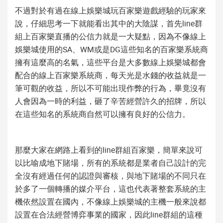
不過對於有過在線上娛樂城玩百家樂遊戲經驗的玩家來
說，仔細思考一下就能看出其中的大陰謀，首先line群
組上百家樂直播的公信力就是一大疑點，因為不像線上
娛樂城使用的SA、WM或是DG這些知名的百家樂系統商
擁有這麼高的名氣，這些平台是大多數線上娛樂城都會
配合的線上百家樂系統商，每天光是水錢的收益就是一
筆可觀的收益，所以不可能出現作弊的行為，畢竟沒有
人會因為一時的利益，砸了辛苦經營許久的招牌，所以
在這些知名的系統商自然可以擁有良好的公信力。
那麼大家在網路上看到的line群組百家樂，簡單來說可
以比喻成地下賭場，所有的系統都是業者自己設計的完
全沒有經過任何的認證與審核，與地下賭場的不同只在
於多了一個轉播的媒介平台，這也代表著整套系統的主
機依然設置在國內，不像線上娛樂城的主機一般來說都
設置在合法經營博弈事業的國家，因此line群組的這種