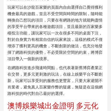
玩家可以在沙龍百家樂的頁面內自由選擇自己覺得獲利
機會最高的遊戲，並且不受空間與時間的限制，隨時能
轉換自己想玩的項目，只要在有網路的地方就能夠盡情
的享受平台帶來的各種遊戲項目，並且最新的百家樂多
檯投注功能，讓玩家可以一次在很多不同的桌面下注，
對於自身實力有相當自信的玩家來說，這樣的模式不僅
增添了獲利更高的機會，不斷創新的做法，也充分地發
揮了網路科技的優勢，不必受限於空間的約束，將博弈
項目帶入一個新的境界。
在網路科技進步飛速時間點，也代表著新舊博弈產業正
在交替，更多元更刺激的玩法，在線上娛樂平台不斷創
新，玩家可以享受到的服務也更豐富，只要大家避開不
肖業者，避免真人百家樂作弊的疑慮，無疑是在這個網
路科技的時代對自己最好的選擇。
澳博娛樂城出金證明 多元化