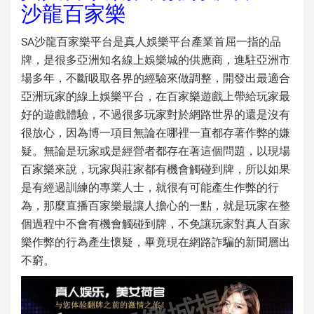
沙龍百家樂
SA沙龍百家樂平台是真人娛樂平台產業首屈一指的品
牌，是很多亞洲知名線上娛樂城的供應商，進駐亞洲市
場多年，不斷吸取各界的經驗來做調整，開發出最適合
亞洲玩家的線上娛樂平台，在百家樂遊戲上帶給玩家最
好的遊戲體驗，不過很多玩家對於網路世界的還是沒有
很放心，因為博一項目無論在哪裡一直都存著作弊的嫌
疑。無論是玩家或是經營者都存在著這個問題，以現場
百家樂來說，玩家與莊家都有機會觸碰到牌，所以如果
是有經過訓練的專業人士，就很有可能產生作弊的行
為，那麼直播百家樂最讓人擔心的一點，就是玩家在整
個過程中不會有機會觸碰到牌，不免讓玩家對真人百家
樂作弊的行為產生懷疑，畢竟現在網路詐騙的新聞層出
不窮。