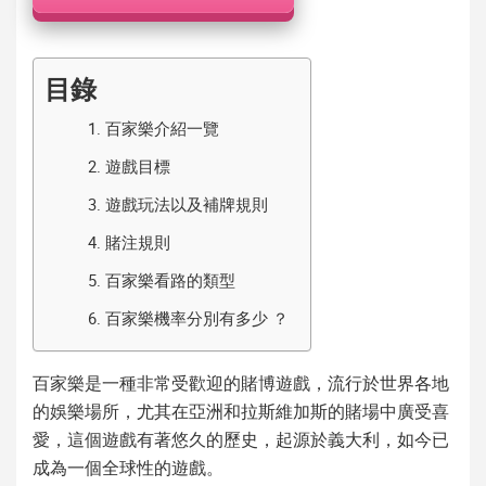
機
目錄
1.
百家樂介紹一覽
2.
遊戲目標
3.
遊戲玩法以及補牌規則
4.
賭注規則
5.
百家樂看路的類型
6.
百家樂機率分別有多少 ？
百家樂是一種非常受歡迎的賭博遊戲，流行於世界各地
的娛樂場所，尤其在亞洲和拉斯維加斯的賭場中廣受喜
愛，這個遊戲有著悠久的歷史，起源於義大利，如今已
成為一個全球性的遊戲。