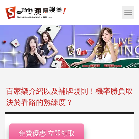
娛
樂
網
城|
站
百
選
家
單
樂|
按
運
鈕
彩|
天
天
樂|
百家樂介紹以及補牌規則！機率勝負取
樂
決於看路的熟練度？
透
彩
球|
老
免費優惠 立即領取
虎