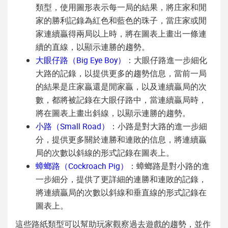
類型，使用圖形表示每一局的結果，將庄家和閒
家的勝利記錄為紅色和藍色的珠子，當庄家或閒
家連續贏得兩局以上時，將在圖表上畫出一條連
續的直線，以顯示連勝的趨勢。
大眼仔路（Big Eye Boy）
：大眼仔路進一步細化
大路的記錄，以提供更多的趨勢信息，當前一局
的結果是庄家贏還是閒家贏，以及連續贏局的次
數，都將被記錄在大眼仔路中，當連續贏局時，
將在圖表上畫出斜線，以顯示連勝的趨勢。
小路（Small Road）
：小路是對大路的進一步細
分，提供更多關於連勝和連敗的信息，將連續贏
局的次數以斜線的形式記錄在圖表上。
蟑螂路（Cockroach Pig）
：蟑螂路是對小路的進
一步細分，提供了更詳細的連勝和連敗的記錄，
將連續贏局的次數以斜線和垂直線的形式記錄在
圖表上。
這些路紙類型可以幫助玩家觀察過去遊戲的趨勢，並作