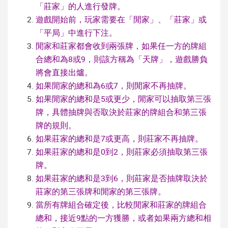
「莊家」的人進行發牌。
遊戲開始前，玩家需要在「閒家」、「莊家」或
「平局」中進行下注。
閒家和莊家都會收到兩張牌，如果任一方的牌組
合總和為8或9，則該方稱為「天牌」，遊戲勝負
將會直接出爐。
如果閒家的總和為6或7，則閒家不再抽牌。
如果閒家的總和是5或更少，閒家可以抽取第三張
牌，具體抽牌與否取決於莊家的牌組合和第三張
牌的規則。
如果莊家的總和是7或更高，則莊家不再抽牌。
如果莊家的總和是0到2，則莊家必須抽取第三張
牌。
如果莊家的總和是3到6，則莊家是否抽牌取決於
莊家的第三張牌和閒家的第三張牌。
當所有牌組合確定後，比較閒家和莊家的牌組合
總和，接近9點的一方獲勝，或者如果兩方總和相