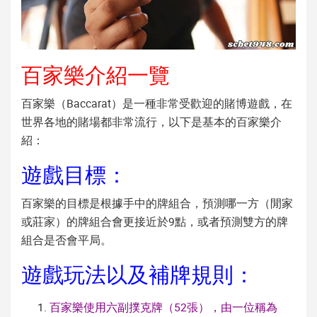
百家樂介紹一覽
百家樂（Baccarat）是一種非常受歡迎的賭博遊戲，在
世界各地的賭場都非常流行，以下是基本的百家樂介
紹：
遊戲目標：
百家樂的目標是根據手中的牌組合，預測哪一方（閒家
或莊家）的牌組合會更接近於9點，或者預測雙方的牌
組合是否會平局。
遊戲玩法以及補牌規則：
百家樂使用六副撲克牌（52張），由一位稱為