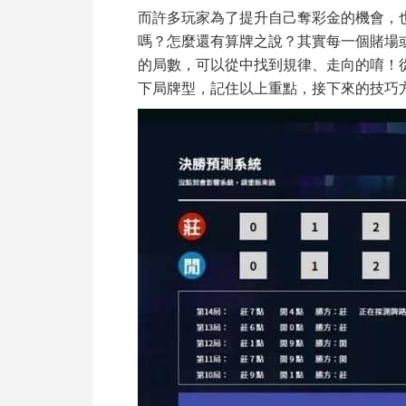
而許多玩家為了提升自己奪彩金的機會，
嗎？怎麼還有算牌之說？其實每一個賭場
的局數，可以從中找到規律、走向的唷！從以
下局牌型，記住以上重點，接下來的技巧