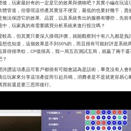
麼後，玩家最好奇的一定是它的效果與價格吧？其實小編在玩這
軟體管道，但發現這些產其實並不便宜，最低的也要好幾千，貴
無法保證它的效果、品質，以及系統售出的服務有哪些，先前有提到
題中，玩家真的有需要購買分析系統來進行投注嗎？
度較高，但其實只要深入搜尋評價，就能觀察到十有八九都是負
蓋想也知道，這個效果是不到50%的，而且很有可能好評是系統
品算得很準欸，CP值很高，我一局五百測試五局，就贏了兩千還
吧？
麼誇讚這項產品可客戶都很有可能會認為是話術，畢竟沒有人會
萬位玩家來分享這項產從而引起共鳴，消費者是不是就更容易心
購買前還是要三思而後行。