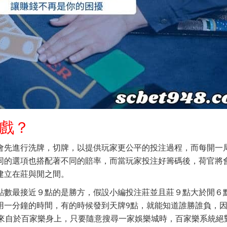
遊戲？
會先進行洗牌，切牌，以提供玩家更公平的投注過程，而每開一
同的選項也搭配著不同的賠率，而當玩家投注好籌碼後，荷官將
建立在莊與閒之間。
點數最接近９點的是勝方，假設小編投注莊並且莊９點大於閒６
用一分鐘的時間，有的時候發到天牌9點，就能知道誰勝誰負，
來自於
百家樂
身上，只要隨意搜尋一家娛樂城時，百家樂系統絕