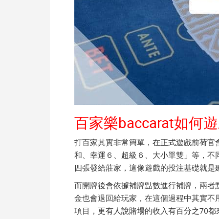
百家樂baccarat如何
打百家其實非常簡單，在正式遊戲前荷官
和、幸運６、超級６、大小單雙」等，不
四張發給莊家，這像遊戲的投注基礎就是
而開牌後會依據補牌點數進行補牌，兩者
金也會退回給玩家，在這個過程中其實不
項目，更有人說賭場的收入有百分之70都