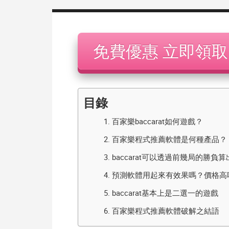
機
免費優惠 立即領取
目錄
1.
百家樂baccarat如何遊戲？
2.
百家樂程式推薦軟體是何種產品？
3.
baccarat可以透過前幾局的勝負
4.
預測軟體用起來有效果嗎？價格高
5.
baccarat基本上是二選一的遊戲
6.
百家樂程式推薦軟體破解之結語