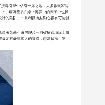
LE搜尋引擎中佔有一席之地，大多數玩家得
交軟件上，這項產品在線上博弈中的圈子中也掀
設計的陷阱，一旦稍微有點動心很有可能就
就跟著茉莉小編的腳步一同破解這項線上博
體肯定有著非常大的關聯，想當偵探可別