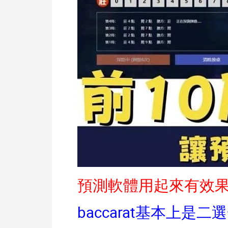
預測軟體用起來有效
baccarat基本上是