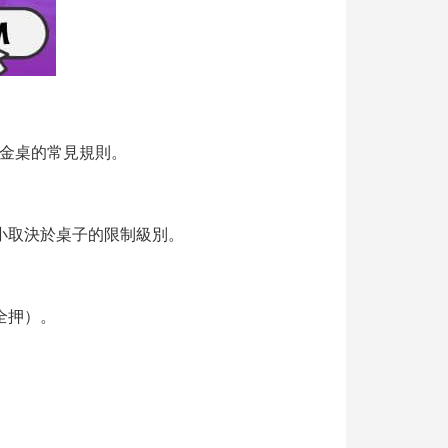
現金桌的常見規則。
小取決於桌子的限制級別。
全押）。