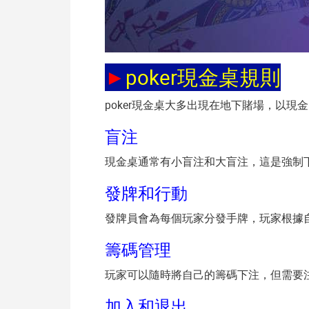
►
poker現金桌規則
poker現金桌大多出現在地下賭場，以
盲注
現金桌通常有小盲注和大盲注，這是強制
發牌和行動
發牌員會為每個玩家分發手牌，玩家根據
籌碼管理
玩家可以隨時將自己的籌碼下注，但需要
加入和退出