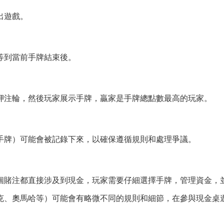
出遊戲。
等到當前手牌結束後。
押注輪，然後玩家展示手牌，贏家是手牌總點數最高的玩家。
手牌）可能會被記錄下來，以確保遵循規則和處理爭議。
個賭注都直接涉及到現金，玩家需要仔細選擇手牌，管理資金，
克、奧馬哈等）可能會有略微不同的規則和細節，在參與現金桌