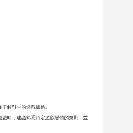
並了解對手的遊戲風格。
遊戲時，建議熟悉特定遊戲變體的規則，並