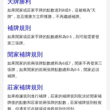
天牌勝利
如果閒家或莊家手牌的點數達到8或9，這被稱為"天
牌"，並且獲勝方立即獲勝，不再繼續補牌。
補牌規則
如果閒家或莊家手牌的點數總和為0-5，則可能需要發
第三張牌。
閒家補牌規則
如果閒家的前兩張牌點數總和為6或7，閒家不再發第三
張牌，如果閒家的前兩張牌點數總和為0-5，閒家必須
補牌。
莊家補牌規則
如果根據規則進行補牌，莊家的補牌規則取決於閒家補
牌後的點數和莊家前兩張牌的點數，莊家補牌規則較複
雜，但通常可在賭場或遊戲規則中找到。