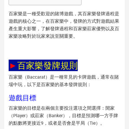
百家樂是一種受歡迎的賭博遊戲，其
百家樂發牌
過程是
遊戲的核心之一，在百家樂中，發牌的方式對遊戲結果
產生重大影響，了解發牌過程和
百家樂莊家優勢
以及
百
家樂攻略
對於玩家來說至關重要。
►
百家樂發牌規則
百家樂（Baccarat）是一種常見的卡牌遊戲，通常在賭
場中玩，以下是百家樂的基本發牌規則：
遊戲目標
百家樂的目標是在兩個主要投注選項之間選擇：閒家
（Player）或莊家（Banker），目標是預測哪一方手牌
的點數將更接近9，或者是否會是平局（Tie）。