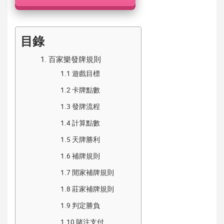
機
目錄
1.
百家樂發牌規則
1.1
遊戲目標
1.2
卡牌點數
1.3
發牌流程
1.4
計算點數
1.5
天牌勝利
1.6
補牌規則
1.7
閒家補牌規則
1.8
莊家補牌規則
1.9
判定勝負
1.10
賭注支付