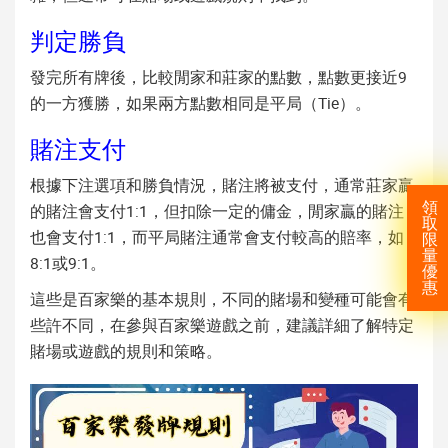
判定勝負
發完所有牌後，比較閒家和莊家的點數，點數更接近9
的一方獲勝，如果兩方點數相同是平局（Tie）。
賭注支付
根據下注選項和勝負情況，賭注將被支付，通常莊家贏
領
的賭注會支付1:1，但扣除一定的傭金，閒家贏的賭注
取
也會支付1:1，而平局賭注通常會支付較高的賠率，如
限
量
8:1或9:1。
優
惠
這些是百家樂的基本規則，不同的賭場和變種可能會有
些許不同，在參與百家樂遊戲之前，建議詳細了解特定
賭場或遊戲的規則和策略。