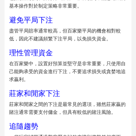
基本操作對於制定策略非常重要。
避免平局下注
盡管平局賠率通常較高，但百家樂平局的機會相對較
低，因此不建議頻繁下注平局，以免損失資金。
理性管理資金
在百家樂中，設置好預算並堅守是非常重要，只使用自
己能夠承受的資金進行下注，不要追求損失或貪婪地追
求贏利。
莊家和閒家下注
莊家和閒家之間的下注是最常見的選項，雖然莊家贏的
賭注通常需要支付傭金，但具有較低的賭注風險。
追隨趨勢