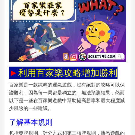
►
利用百家樂攻略增加勝利
百家樂是一款純粹的運氣遊戲，沒有絕對的攻略可以保
證勝利，因為每一局都是獨立的，無法預測結果，然而
以下是一些在百家樂遊戲中幫助提高勝率和最大程度減
少風險的一些建議。
了解基本規則
包括發牌規則、計分方式和第三張牌規則，熟悉遊戲的