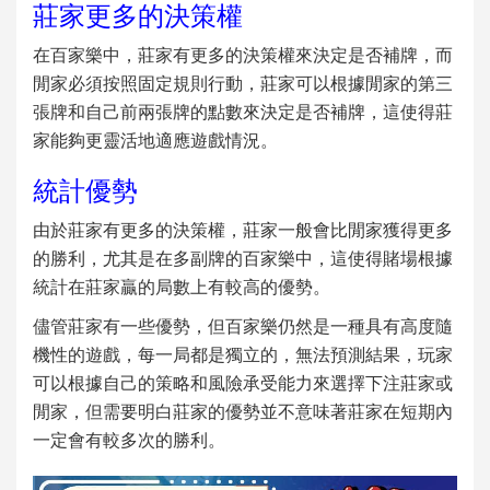
莊家更多的決策權
在百家樂中，莊家有更多的決策權來決定是否補牌，而
閒家必須按照固定規則行動，莊家可以根據閒家的第三
張牌和自己前兩張牌的點數來決定是否補牌，這使得莊
家能夠更靈活地適應遊戲情況。
統計優勢
由於莊家有更多的決策權，莊家一般會比閒家獲得更多
的勝利，尤其是在多副牌的百家樂中，這使得賭場根據
統計在莊家贏的局數上有較高的優勢。
儘管莊家有一些優勢，但百家樂仍然是一種具有高度隨
機性的遊戲，每一局都是獨立的，無法預測結果，玩家
可以根據自己的策略和風險承受能力來選擇下注莊家或
閒家，但需要明白莊家的優勢並不意味著莊家在短期內
一定會有較多次的勝利。