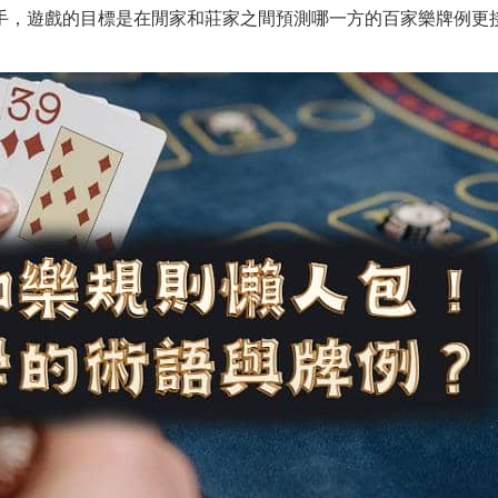
手，遊戲的目標是在閒家和莊家之間預測哪一方的百家樂牌例更