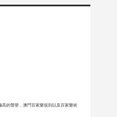
極高的聲譽，澳門百家樂規則以及百家樂術