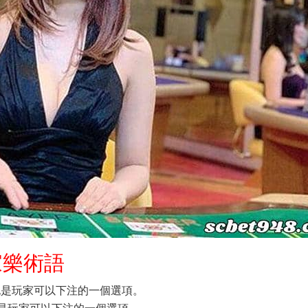
家樂術語
也是玩家可以下注的一個選項。