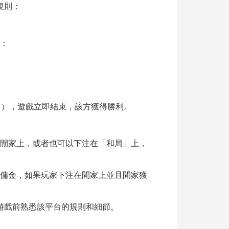
規則：
：
」），遊戲立即結束，該方獲得勝利。
。
閒家上，或者也可以下注在「和局」上，
傭金，如果玩家下注在閒家上並且閒家獲
遊戲前熟悉該平台的規則和細節。