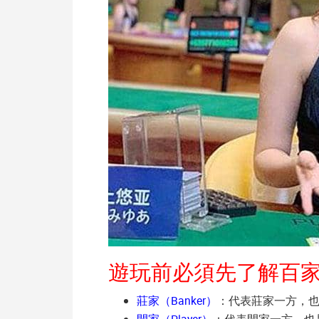
遊玩前必須先了解百
莊家（Banker）
：代表莊家一方，