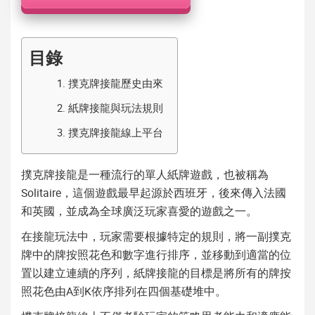
機
目錄
1.
撲克牌接龍歷史由來
2.
紙牌接龍與玩法規則
3.
撲克牌接龍線上平台
撲克牌接龍是一種流行的單人紙牌遊戲，也被稱為
Solitaire，這個遊戲最早起源於西班牙，後來傳入法國
和英國，並成為全球廣泛玩家喜愛的遊戲之一。
在接龍玩法中，玩家需要根據特定的規則，將一副撲克
牌中的牌按照花色和數字進行排序，並移動到適當的位
置以建立連續的序列，紙牌接龍的目標是將所有的牌按
照花色由A到K依序排列在四個基礎堆中。