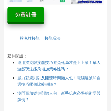
免費註冊
撲克牌接龍
接龍玩法
延伸閱讀：
運用撲克牌接龍技巧避免死局才是上上策！單人
遊戲玩法能夠增加策略性嗎？
威力彩規則以及開獎時間懶人包！電腦選號和自
選技巧哪個比較穩賺？
澳門百加樂規則懶人包！新手玩家必學的術語與
牌例？