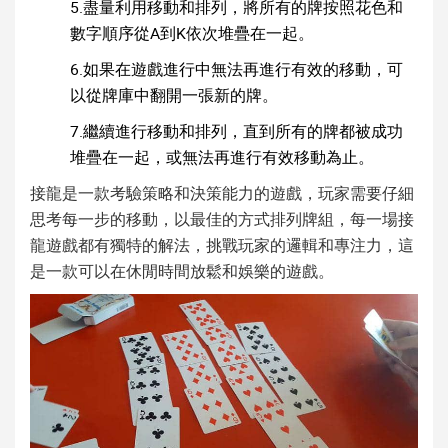
5.盡量利用移動和排列，將所有的牌按照花色和
數字順序從A到K依次堆疊在一起。
6.如果在遊戲進行中無法再進行有效的移動，可
以從牌庫中翻開一張新的牌。
7.繼續進行移動和排列，直到所有的牌都被成功
堆疊在一起，或無法再進行有效移動為止。
接龍是一款考驗策略和決策能力的遊戲，玩家需要仔細
思考每一步的移動，以最佳的方式排列牌組，每一場接
龍遊戲都有獨特的解法，挑戰玩家的邏輯和專注力，這
是一款可以在休閒時間放鬆和娛樂的遊戲。