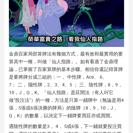
金鼎百家局部算牌法有幾個方式，最有效和最實用的要
算其中一種，叫做「仙人指路」。如有看過了金鼎理
論，已掌握了百家算牌的基本步驟。相信你還記得算牌
是要將牌分成三組的：一， 中性牌，Ace、 6、
7； 二， 陽性牌，2、3、4、5 ； 三、陰性牌，8，9，
10，J，Q，K。「仙人指路」是莊閒法（有人叫它
做"投注法"）的一種，方法是只算一鋪牌中（無論是用4
張，5張或6張決勝的牌局）的陰牌（8，9，10，J，
Q，K）的數量，以決定下一鋪牌要買莊亦或買閒。
遇陰性牌的數量是3， 4， 5或6張，下一鋪就要投注買