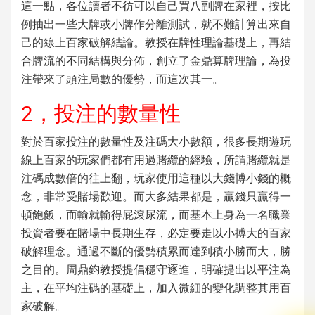
這一點，各位讀者不彷可以自己買八副牌在家裡，按比
例抽出一些大牌或小牌作分離測試，就不難計算出來自
己的線上百家破解結論。教授在牌性理論基礎上，再結
合牌流的不同結構與分佈，創立了
金鼎算牌理論
，為投
注帶來了頭注局數的優勢，而這次其一。
2，投注的數量性
對於百家投注的數量性及注碼大小數額，很多長期遊玩
線上百家的玩家們都有用過賭纜的經驗，所謂賭纜就是
注碼成數倍的往上翻，玩家使用這種以大錢博小錢的概
念，非常受賭場歡迎。而大多結果都是，贏錢只贏得一
頓飽飯，而輸就輸得屁滾尿流，而基本上身為一名職業
投資者要在賭場中長期生存，必定要走以小搏大的百家
破解理念。通過不斷的優勢積累而達到積小勝而大，勝
之目的。周鼎鈞教授提倡穩守逐進，明確提出以平注為
主，在平均注碼的基礎上，加入微細的變化調整其用百
家破解。