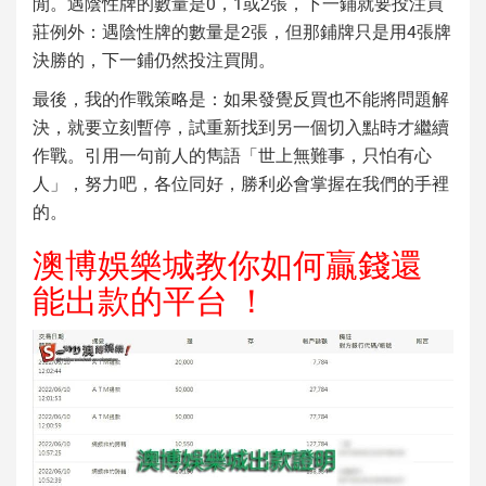
閒。遇陰性牌的數量是0，1或2張，下一鋪就要投注買
莊例外：遇陰性牌的數量是2張，但那鋪牌只是用4張牌
決勝的，下一鋪仍然投注買閒。
最後，我的作戰策略是：如果發覺反買也不能將問題解
決，就要立刻暫停，試重新找到另一個切入點時才繼續
作戰。引用一句前人的雋語
「
世上無難事，只怕有心
人
」
，努力吧，各位同好，勝利必會掌握在我們的手裡
的。
澳博娛樂城教你如何贏錢還
能出款的平台 ！