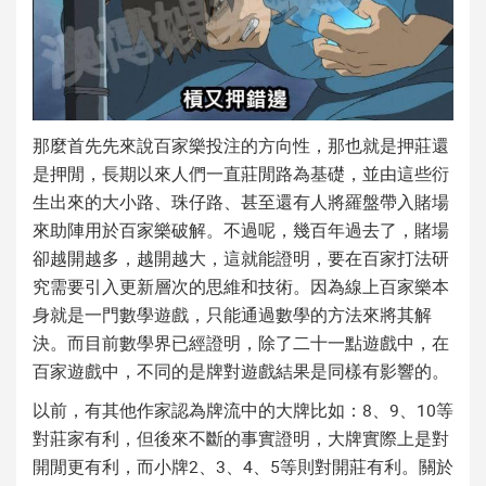
那麼首先先來說
百家樂
投注的方向性，那也就是押莊還
是押閒，長期以來人們一直莊閒路為基礎，並由這些衍
生出來的大小路、珠仔路、甚至還有人將羅盤帶入賭場
來助陣用於
百家樂破解
。不過呢，幾百年過去了，賭場
卻越開越多，越開越大，這就能證明，要在百家打法研
究需要引入更新層次的思維和技術。因為
線上百家樂
本
身就是一門數學遊戲，只能通過數學的方法來將其解
決。而目前數學界已經證明，除了二十一點遊戲中，在
百家遊戲中，不同的是牌對遊戲結果是同樣有影響的。
以前，有其他作家認為牌流中的大牌比如：8、9、10等
對莊家有利，但後來不斷的事實證明，大牌實際上是對
開閒更有利，而小牌2、3、4、5等則對開莊有利。關於