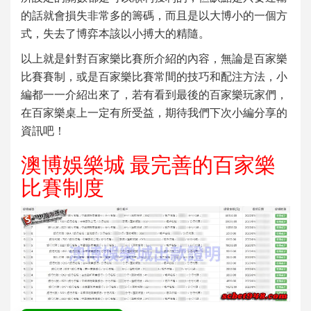
的話就會損失非常多的籌碼，而且是以大博小的一個方
式，失去了博弈本該以小搏大的精隨。
以上就是針對
百家樂比賽
所介紹的內容，無論是
百家樂
比賽
賽制，或是
百家樂比賽
常間的技巧和配注方法，小
編都一一介紹出來了，若有看到最後的
百家樂
玩家們，
在
百家樂
桌上一定有所受益，期待我們下次小編分享的
資訊吧！
澳博娛樂城 最完善的百家樂
比賽制度