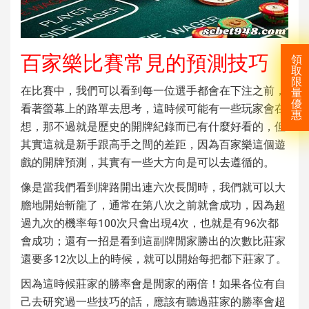
百家樂比賽常見的預測技巧
領
取
限
在比賽中，我們可以看到每一位選手都會在下注之前，
量
優
看著螢幕上的路單去思考，這時候可能有一些玩家會在
惠
想，那不過就是歷史的開牌紀錄而已有什麼好看的，但
其實這就是新手跟高手之間的差距，因為百家樂這個遊
戲的開牌預測，其實有一些大方向是可以去遵循的。
像是當我們看到牌路開出連六次長閒時，我們就可以大
膽地開始斬龍了，通常在第八次之前就會成功，因為超
過九次的機率每100次只會出現4次，也就是有96次都
會成功；還有一招是看到這副牌閒家勝出的次數比莊家
還要多12次以上的時候，就可以開始每把都下莊家了。
因為這時候莊家的勝率會是閒家的兩倍！如果各位有自
己去研究過一些技巧的話，應該有聽過莊家的勝率會超