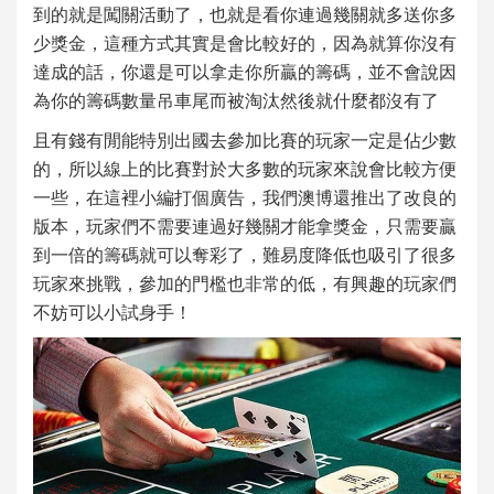
到的就是闖關活動了，也就是看你連過幾關就多送你多
少獎金，這種方式其實是會比較好的，因為就算你沒有
達成的話，你還是可以拿走你所贏的籌碼，並不會說因
為你的籌碼數量吊車尾而被淘汰然後就什麼都沒有了
且有錢有閒能特別出國去參加比賽的玩家一定是佔少數
的，所以線上的比賽對於大多數的玩家來說會比較方便
一些，在這裡小編打個廣告，我們澳博還推出了改良的
版本，玩家們不需要連過好幾關才能拿獎金，只需要贏
到一倍的籌碼就可以奪彩了，難易度降低也吸引了很多
玩家來挑戰，參加的門檻也非常的低，有興趣的玩家們
不妨可以小試身手！