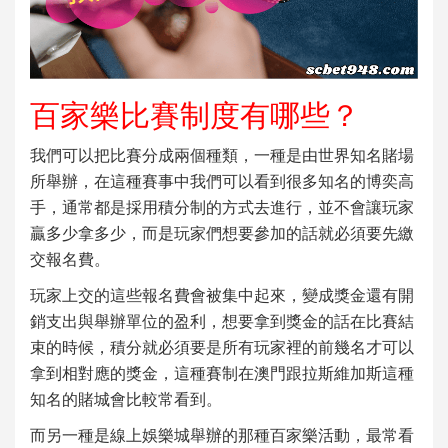
百家樂比賽制度有哪些？
我們可以把比賽分成兩個種類，一種是由世界知名賭場
所舉辦，在這種賽事中我們可以看到很多知名的博奕高
手，通常都是採用積分制的方式去進行，並不會讓玩家
贏多少拿多少，而是玩家們想要參加的話就必須要先繳
交報名費。
玩家上交的這些報名費會被集中起來，變成獎金還有開
銷支出與舉辦單位的盈利，想要拿到獎金的話在比賽結
束的時候，積分就必須要是所有玩家裡的前幾名才可以
拿到相對應的獎金，這種賽制在澳門跟拉斯維加斯這種
知名的賭城會比較常看到。
而另一種是線上娛樂城舉辦的那種百家樂活動，最常看