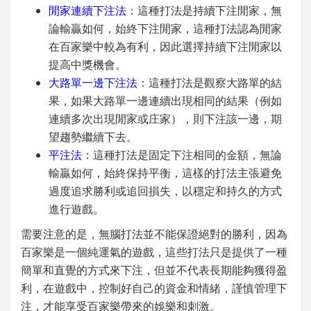
閒家連續下注法
：這種打法是持續下注閒家，無
論輸贏如何，始終下注閒家，這種打法認為閒家
在百家樂中較為有利，因此選擇持續下注閒家以
提高中獎機會。
大路單一邊下注法
：這種打法是觀察大路單的結
果，如果大路單一邊連續出現相同的結果（例如
連續多次出現閒家或庄家），則下注該一邊，期
望趨勢繼續下去。
平注法
：這種打法是固定下注相同的金額，無論
輸贏如何，始終保持平衡，這樣的打法主張避免
過度追求勝利或追回損失，以穩定和持久的方式
進行遊戲。
需要注意的是，無腦打法並不能保證絕對的勝利，因為
百家樂是一個純運氣的遊戲，這些打法只是提供了一種
簡單和直覺的方式來下注，但並不代表長期能夠獲得盈
利，在遊戲中，控制好自己的資金和情緒，謹慎管理下
注，才能享受百家樂帶來的娛樂和刺激。