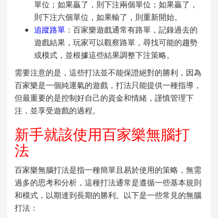
單位；如果贏了，則下注兩個單位；如果贏了，
則下注六個單位，如果輸了，則重新開始。
追蹤路單
：百家樂遊戲通常有路單，記錄過去的
遊戲結果，玩家可以觀察路單，尋找可能的趨勢
或模式，並根據這些結果調整下注策略。
需要注意的是，這些打法並不能保證絕對的勝利，因為
百家樂是一個純運氣的遊戲，打法只能提供一種指導，
但最重要的是控制好自己的資金和情緒，謹慎管理下
注，並享受遊戲的過程。
新手就該使用百家樂無腦打
法
百家樂無腦打法是指一種簡單且易於使用的策略，無需
過多的思考和分析，這種打法通常是遵循一些基本規則
和模式，以期達到長期的勝利。以下是一些常見的無腦
打法：