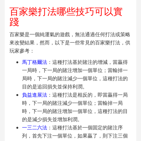
百家樂打法哪些技巧可以實
踐
百家樂是一個純運氣的遊戲，無法通過任何打法或策略
來改變結果，然而，以下是一些常見的百家樂打法，供
玩家參考：
馬丁格爾法
：這種打法基於賭注的增減，當贏得
一局時，下一局的賭注增加一個單位；當輸掉一
局時，下一局的賭注減少一個單位，這種打法的
目的是追回損失並保持利潤。
負益進展法
：這種打法是相反的，即當贏得一局
時，下一局的賭注減少一個單位；當輸掉一局
時，下一局的賭注增加一個單位，這種打法的目
的是減少損失並增加利潤。
一三二六法
：這種打法基於一個固定的賭注序
列，首先下注一個單位，如果贏了，則下注三個