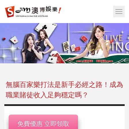
娛
樂
網
城|
站
百
選
家
單
樂|
按
運
鈕
彩|
天
天
樂|
無腦百家樂打法是新手必經之路！成為
樂
職業賭徒收入足夠穩定嗎？
透
彩
球|
老
免費優惠 立即領取
虎