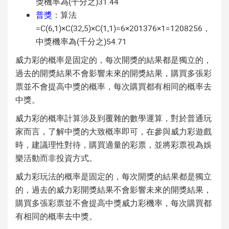
獎機率為(千分之)31.44
普獎
：算法
=C(6,1)×C(32,5)×C(1,1)=6×201376×1=1208256，
中獎機率為(千分之)54.71
威力彩的概率是固定的，每次開獎的結果都是獨立的，
過去的開獎結果不會影響未來的開獎結果，購買多張彩
票並不會提高中獎的概率，每次購買都有相同的概率去
中獎。
威力彩的概率計算涉及到覆雜的數學運算，對於普通玩
家而言，了解中獎的大致概率即可，在參與威力彩遊戲
時，建議理性對待，購買適量的彩票，並將彩票視為娛
樂活動而非投資方式。
威力彩玩法的概率是固定的，每次開獎的結果都是獨立
的，過去的威力彩開獎結果不會影響未來的開獎結果，
購買多張彩票並不會提高中獎威力彩機率，每次購買都
有相同的概率去中獎。