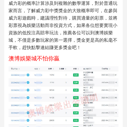
威力彩的概率計算涉及到複雜的數學運算，對於普通玩
家而言，了解威力彩中獎獎金的大致概率即可，在參與
威力彩遊戲時，建議理性對待，購買適量的彩票，並將
彩票視為娛樂活動而非投資方式，如果各位想要實現小
資族的低投注高賠率玩法，推薦各位可以到
澳博娛樂
城
，不僅是多數玩家的第一選擇，獎金更是高的私毫不
手軟，趕快點擊連結賺更多獎金吧！
澳博娛樂城不怕你贏