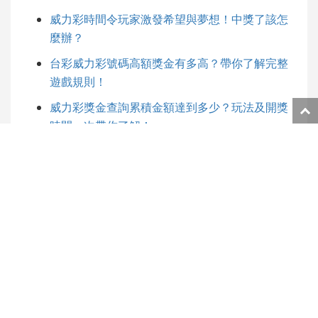
威力彩時間令玩家激發希望與夢想！中獎了該怎
麼辦？
台彩威力彩號碼高額獎金有多高？帶你了解完整
遊戲規則！
返
威力彩獎金查詢累積金額達到多少？玩法及開獎
回
時間一次帶你了解！
頁
威力彩獎號怎麼買比較容易中？配合高端技巧的
面
玩法更有趣！
頂
威力彩開獎號碼查詢從何找起？這幾種玩法建議
端
可以提高勝率！
台彩27億扣稅後還有多少？了解威力彩開獎玩法
實現財富自由！
威力彩號碼統計怎麼預測結果？揭密提高中獎率
的方法！