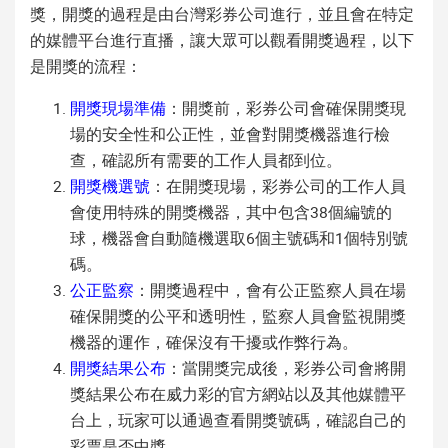
獎，開獎的過程是由台灣彩券公司進行，並且會在特定
的媒體平台進行直播，讓大眾可以觀看開獎過程，以下
是開獎的流程：
開獎現場準備
：開獎前，彩券公司會確保開獎現
場的安全性和公正性，並會對開獎機器進行檢
查，確認所有需要的工作人員都到位。
開獎機選號
：在開獎現場，彩券公司的工作人員
會使用特殊的開獎機器，其中包含38個編號的
球，機器會自動隨機選取6個主號碼和1個特別號
碼。
公正監察
：開獎過程中，會有公正監察人員在場
確保開獎的公平和透明性，監察人員會監視開獎
機器的運作，確保沒有干擾或作弊行為。
開獎結果公布
：當開獎完成後，彩券公司會將開
獎結果公布在威力彩的官方網站以及其他媒體平
台上，玩家可以通過查看開獎號碼，確認自己的
彩票是否中獎。