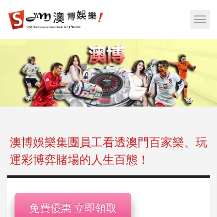
娛
樂
網
城|
站
百
選
家
單
樂|
按
運
鈕
彩|
天
天
樂|
澳博娛樂集團員工看透澳門百家樂、玩
樂
運彩博弈賭場的人生百態！
透
彩
球|
老
免費優惠 立即領取
虎