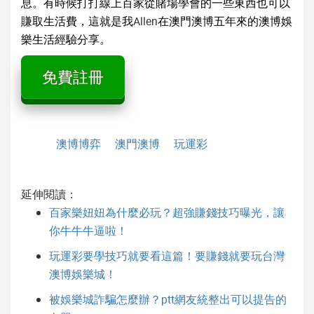
息。有時候打打線上百家從賭場學會的一些東西也可以
賺取生活費，這就是我
Allen
在
澳門澳博
五年來的澳博娛
樂生活經驗分享。
免費註冊
澳博博弈
澳門澳博
玩運彩
延伸閱讀：
百家樂妞妞為什麼必玩？超強賺錢技巧曝光，讓
你牛牛牛逼啦！
玩運彩要學技巧就要看這篇！要賺錢就要玩台灣
澳博娛樂城！
被娛樂城詐騙怎麼辦？ptt網友統整出可以提告的