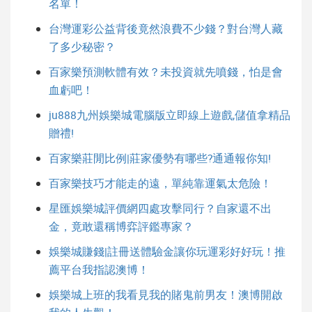
名單！
台灣運彩公益背後竟然浪費不少錢？對台灣人藏
了多少秘密？
百家樂預測軟體有效？未投資就先噴錢，怕是會
血虧吧！
ju888九州娛樂城電腦版立即線上遊戲,儲值拿精品
贈禮!
百家樂莊閒比例|莊家優勢有哪些?通通報你知!
百家樂技巧才能走的遠，單純靠運氣太危險！
星匯娛樂城評價網四處攻擊同行？自家還不出
金，竟敢還稱博弈評鑑專家？
娛樂城賺錢|註冊送體驗金讓你玩運彩好好玩！推
薦平台我指認澳博！
娛樂城上班的我看見我的賭鬼前男友！澳博開啟