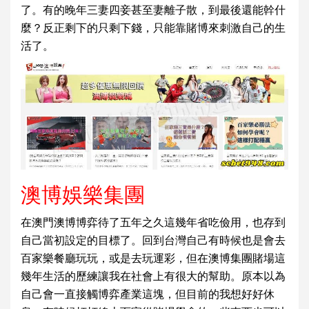
了。有的晚年三妻四妾甚至妻離子散，到最後還能幹什
麼？反正剩下的只剩下錢，只能靠賭博來刺激自己的生
活了。
澳博娛樂集團
在澳門
澳博博弈
待了五年之久這幾年省吃儉用，也存到
自己當初設定的目標了。回到台灣自己有時候也是會去
百家樂
餐廳玩玩，或是去
玩運彩
，但在
澳博集團賭場
這
幾年生活的歷練讓我在社會上有很大的幫助。原本以為
自己會一直接觸博弈產業這塊，但目前的我想好好休