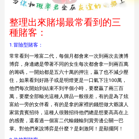
整理出來賭場最常看到的三
種賭客：
1.冒險型賭客：
常常看到一堆富二代，每個月都會來一次到兩次去澳博
博弈，身邊總是帶著不同的女生每次都會拿一到兩百萬
的籌碼，一開始都是五六十萬的押注，贏了也不減少壓
住，如果看到好路子或是明燈更是一口氣下注100萬，
他們每次開始到結束不到半個小時，要麼贏了兩三百
萬，要麼全部輸光這種人牌品一般很差，有的是為了炫
富給一旁的女伴看，有的是拿的家裡的錢想做大爺讓人
家當貴賓招待，這種人很難招待他們總是想要高高在上
的感覺，還看過一個富二代輸錢輸到賞旁邊公關一巴
掌。對他們來說博弈是什麼？是刺激阿！是顯擺阿！