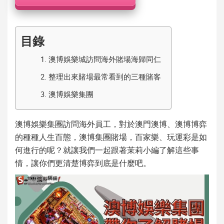
機
目錄
1.
澳博娛樂城訪問海外賭場海歸同仁
2.
整理出來賭場最常看到的三種賭客
3.
澳博娛樂集團
澳博娛樂集團
訪問海外員工，對於
澳門澳博
、
澳博博弈
的種種人生百態，
澳博集團賭場
，
百家樂
、
玩運彩
是如
何進行的呢？就讓我們一起跟著茉莉小編了解這些事
情，讓你們更清楚博弈到底是什麼吧。