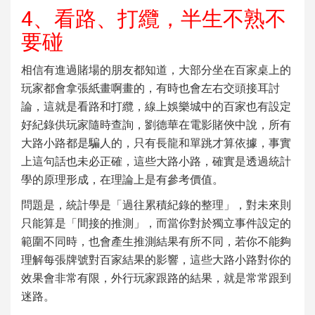
4、看路、打纜，半生不熟不
要碰
相信有進過賭場的朋友都知道，大部分坐在百家桌上的
玩家都會拿張紙畫啊畫的，有時也會左右交頭接耳討
論，這就是看路和打纜，線上娛樂城中的百家也有設定
好紀錄供玩家隨時查詢，劉德華在電影賭俠中說，所有
大路小路都是騙人的，只有長龍和單跳才算依據，事實
上這句話也未必正確，這些大路小路，確實是透過統計
學的原理形成，在理論上是有參考價值。
問題是，統計學是「過往累積紀錄的整理」，對未來則
只能算是「間接的推測」，而當你對於獨立事件設定的
範圍不同時，也會產生推測結果有所不同，若你不能夠
理解每張牌號對百家結果的影響，這些大路小路對你的
效果會非常有限，外行玩家跟路的結果，就是常常跟到
迷路。