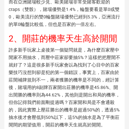
而在亞洲賭場較少見、歐美賭場非常受賭客歡迎的
craps（雙骰），賭場優勢是1.4%，輪盤要看是單0或雙
0，歐美流行的雙0輪盤賭場優勢已經到5.3%，亞洲流行
的單0輪盤比較低，但也是百家的一倍左右。
2、開莊的機率天生高於開閒
許多新手玩家上桌後第一個疑問就是，為什麼百家壓中
閒家不用抽水，而壓中莊家卻要抽5%？這樣把把壓閒不
就好了？這是很多新手玩家會以為找到了心目中的
百家
樂技巧
沒想到卻是犯的第一個錯誤，事實上，百家由於
莊閒補牌規則不一，兩者獲勝的機率是不同的，經計算
後，賭場用的8副牌百家開出莊勝的機率是45.86%、開
出閒勝的機率則為44.62%，其他則是開出和局的機率，
但你記得我們前面剛提過嗎？百家開和局是不會通殺
的，因此實際上壓莊勝出的機率是超過50%的，透過5%
抽水後才會壓低到50%以下，這5%的抽水是為了平衡莊
閒間的期望值用，開莊的機率天生就高於開閒。