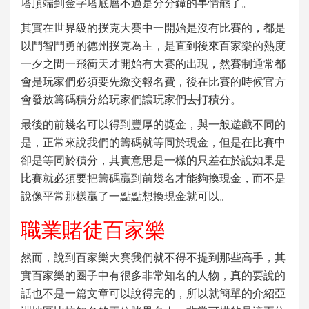
塔頂端到金字塔底層不過是分分鐘的事情罷了。
其實在世界級的撲克大賽中一開始是沒有比賽的，都是
以鬥智鬥勇的德州撲克為主，是直到後來百家樂的熱度
一夕之間一飛衝天才開始有大賽的出現，然賽制通常都
會是玩家們必須要先繳交報名費，後在比賽的時候官方
會發放籌碼積分給玩家們讓玩家們去打積分。
最後的前幾名可以得到豐厚的獎金，與一般遊戲不同的
是，正常來說我們的籌碼就等同於現金，但是在比賽中
卻是等同於積分，其實意思是一樣的只差在於說如果是
比賽就必須要把籌碼贏到前幾名才能夠換現金，而不是
說像平常那樣贏了一點點想換現金就可以。
職業賭徒百家樂
然而，說到百家樂大賽我們就不得不提到那些高手，其
實百家樂的圈子中有很多非常知名的人物，真的要說的
話也不是一篇文章可以說得完的，所以就簡單的介紹亞