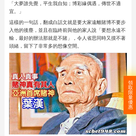
「大夢誰先覺，平生我自知；博彩緣偶遇，傳世不適
宜。」
這樣的一句話，翻成白話文就是要大家遠離賭博不要步
入他的後塵，並且在臨終前與他的家人說「要想永遠不
輸，最好的辦法那就是不賭」，令人省思同時又摸不著
頭緒，留下了非常多的想像空間。
領
取
限
量
優
惠