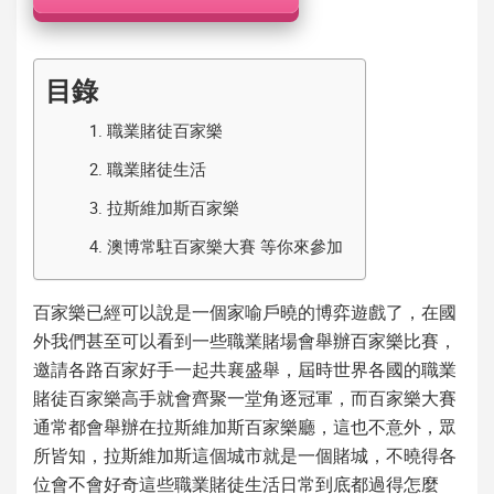
機
目錄
1.
職業賭徒百家樂
2.
職業賭徒生活
3.
拉斯維加斯百家樂
4.
澳博常駐百家樂大賽 等你來參加
百家樂已經可以說是一個家喻戶曉的博弈遊戲了，在國
外我們甚至可以看到一些職業賭場會舉辦
百家樂比賽
，
邀請各路百家好手一起共襄盛舉，屆時世界各國的
職業
賭徒百家樂
高手就會齊聚一堂角逐冠軍，而
百家樂大賽
通常都會舉辦在
拉斯維加斯百家樂
廳，這也不意外，眾
所皆知，拉斯維加斯這個城市就是一個賭城，不曉得各
位會不會好奇這些
職業賭徒生活
日常到底都過得怎麼