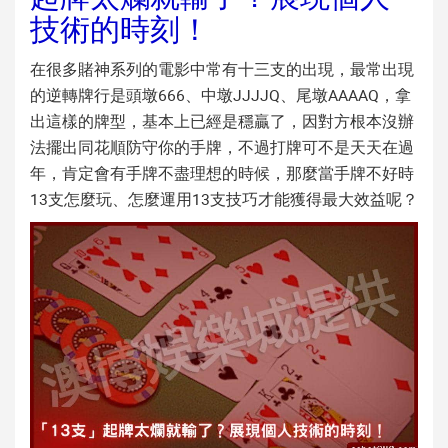
技術的時刻！
在很多賭神系列的電影中常有十三支的出現，最常出現
的逆轉牌行是頭墩666、中墩JJJJQ、尾墩AAAAQ，拿
出這樣的牌型，基本上已經是穩贏了，因對方根本沒辦
法擺出同花順防守你的手牌，不過打牌可不是天天在過
年，肯定會有手牌不盡理想的時候，那麼當手牌不好時
13支怎麼玩
、怎麼運用
13支技巧
才能獲得最大效益呢？