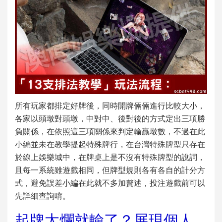
所有玩家都排定好牌後，同時開牌倆倆進行比較大小，
各家以頭墩對頭墩，中對中、後對後的方式定出三項勝
負關係，在依照這三項關係來判定輸贏墩數，不過在此
小編並未在
教學
提起特殊牌行，在台灣特殊牌型只存在
於線上娛樂城中，在牌桌上是不沒有特殊牌型的說詞，
且每一系統雖遊戲相同，但牌型規則各有各自的計分方
式，避免誤差小編在此就不多加贅述，投注遊戲前可以
先詳細查詢唷。
起牌太爛就輸了？展現個人