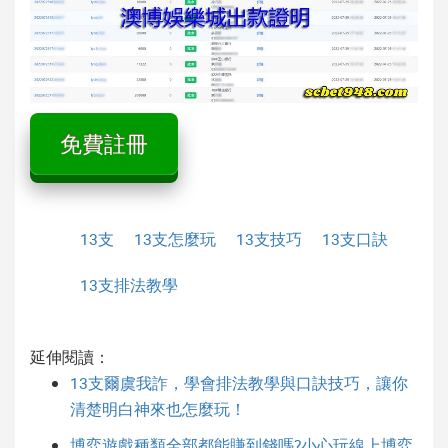
免費註冊
13支
13支怎麼玩
13支技巧
13支口訣
13支排法教學
延伸閱讀：
13支爾虞我詐，學會排法教學與口訣技巧，讓你
清楚明白神來也怎麼玩！
博弈遊戲種類全部都能賺到錢嗎?小心玩線上博弈