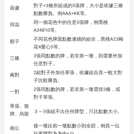
對子+3條所組成的5張牌，大小是依據三條
葫蘆
點數勝負。例AAA+KK等。
同一個花色中的任意5張牌，例黑桃
同花
A34810等。
不同花色牌面點數連續的組合，黑桃A23梅
順子
花4愛心5等。
3張同點數的牌，若非第一墩，則需要外加
三條
任意對子。
2組對子外加任單張，依據組合其一較大對
兩對
子比較勝負。
2張同點數的牌，若非第一墩需排3條，或
一對
對子單張。
單張、散
３～5張組不出任何牌型，只比點數大小。
牌、烏龍
後一墩比前一墩點數小則全賠，例其一位
相公
玩家牌型為為中<小。