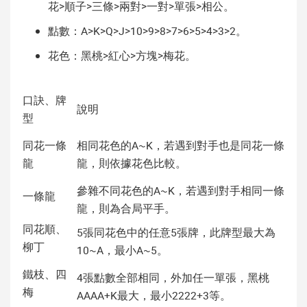
花>順子>三條>兩對>一對>單張>相公。
點數：A>K>Q>J>10>9>8>7>6>5>4>3>2。
花色：黑桃>紅心>方塊>梅花。
口訣、牌
說明
型
同花一條
相同花色的A~K，若遇到對手也是同花一條
龍
龍，則依據花色比較。
參雜不同花色的A~K，若遇到對手相同一條
一條龍
龍，則為合局平手。
同花順、
5張同花色中的任意5張牌，此牌型最大為
柳丁
10~A，最小A~5。
鐵枝、四
4張點數全部相同，外加任一單張，黑桃
梅
AAAA+K最大，最小2222+3等。