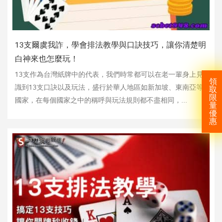
機
13支爾虞我詐，學會排法教學與口訣技巧，讓你清楚明
白神來也怎麼玩！
13支作為台灣紙牌中的代表，我們時常都可以在老一輩身上見
領
識到13支口訣以及玩法，盛行於華人地區如新加坡、東南亞等
取
限
國家，在每個國家之中的稱呼與玩法規則都不盡相同，...
量
優
惠