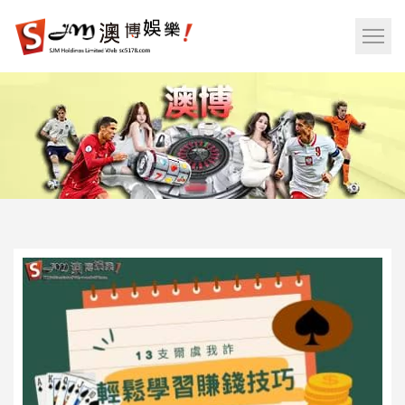
娛
樂
網
城|
站
百
選
家
單
樂|
按
運
鈕
彩|
天
天
樂|
樂
透
彩
球|
老
虎