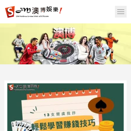
娛
樂
網
城|
站
百
選
家
單
樂|
按
運
鈕
彩|
天
天
樂|
樂
透
彩
球|
老
虎