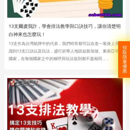
機
13支爾虞我詐，學會排法教學與口訣技巧，讓你清楚明
白神來也怎麼玩！
13支作為台灣紙牌中的代表，我們時常都可以在老一輩身上見
領
識到13支口訣以及玩法，盛行於華人地區如新加坡、東南亞等
取
限
國家，在每個國家之中的稱呼與玩法規則都不盡相同，...
量
優
惠