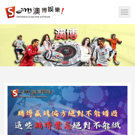
娛
樂
網
城|
站
百
選
家
單
樂|
按
運
鈕
彩|
天
天
樂|
樂
透
彩
球|
老
虎