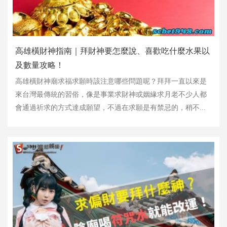
高雄橫財神指南｜拜財神要怎麼說、喜歡吃什麼水果以
及數量攻略！
高雄橫財神廟求福求願時該注意哪些問題呢？拜拜一直以來是
來台灣最傳統的習俗，像是事業求財神或姻緣求月老不少人都
會通過祈求的方式達成願望，不過在求願是有禁忌的，稍不...