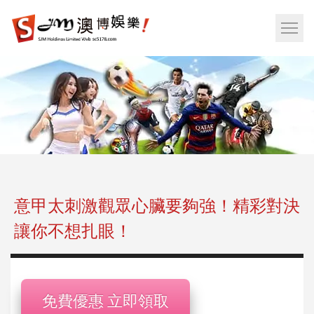
娛
樂
網
城|
站
百
選
家
單
樂|
按
運
鈕
彩|
天
天
樂|
意甲太刺激觀眾心臟要夠強！精彩對決
樂
讓你不想扎眼！
透
彩
球|
老
免費優惠 立即領取
虎