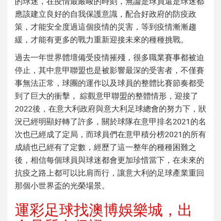
的球迷，在疫情最嚴峻的時刻，無論是球員還是球迷都
應該建立良好的自我保護意識，配合好政府的防疫政
策，才能安全度過這個疫情的災害，等到疫情漸漸趨
緩，才能有更多的戰力重新迎接未來的種種挑戰。
過去一年世界體壇備受疫情摧殘，很多職業賽事都被迫
停止，其中意甲聯盟也是被影響最深的受害者，不僅賽
事無法正常，球團的運作以及球員的整體比賽節奏都受
到了巨大的衝擊， 綜觀意甲聯盟的整體情形，迎接了
2022後，在意大利政府與意大利足球總會的努力下，狀
況已經明顯好轉了許多，關於球隊在
意甲排名2021
的名
次也已經成了定局，而球員們在
意甲積分榜2021
的所有
成績也已經有了定數，經歷了這一整年的種種困難之
後，相信每個球員與球迷都會更加珍惜當下，在未來的
抗疫之路上都可以比肩而行，讓意大利的足球產業重回
那個小世界盃的光榮場景。
運彩足球找澳博娛樂城，出