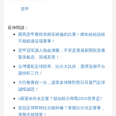
意甲
延伸閱讀：
羅馬意甲賽程表精采絕倫的比賽！網友紛紛說絕
不能錯過這場賽事！
意甲冠军讓人熱血沸騰，不管是透過新聞與直播
緊張氣息、深感其受！
台灣運彩足球賠率、比分大比拚，選擇這個平台
讓你旺三代！
大巴黎賽程一出，讓眾多球隊對聖日耳曼門足球
誠惶誠恐！
c羅退休尚未定案？疑似暗示再戰2026世界盃?
皇冠足球即時比分能幹嘛？掌握比分決定賽事，
過盤也就簡單！