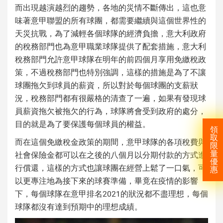
而出現越演越烈的趨勢，各地的災情不斷傳出，這也意
味著意甲聯盟的所有球團，都需要繼續與這個世界性的
天災抗戰，為了減輕各個球隊的經濟負擔，意大利政府
的稅務部門也為意甲職業球隊提供了配套措施，意大利
稅務部門允許意甲球隊在明年的前四個月享用免繳稅政
策，不過稅務部門也特別強調，這樣的措施是為了不讓
球團拖欠到球員的薪資，所以對於每個球團的支薪狀
況，稅務部門都有很嚴格的清查了一遍，如果有發現球
員薪資拖欠被拖欠的行為，球隊將會受到政府的處分，
目的就是為了要保護每個球員的權益。
領
取
而在這個免繳稅金政策的期間，意甲球隊的各項稅費與
限
社會保險金都可以在之後的八個月以分期付款的方式進
量
優
行償還，這樣的方式也讓球團在經營上鬆了一口氣，可
惠
以更專注地為接下來的球賽準備，畢竟在疫情的影響
下，每個球隊在意甲排名2021的狀況都不盡理想，每個
球隊都沒有達到預期中的理想成績。