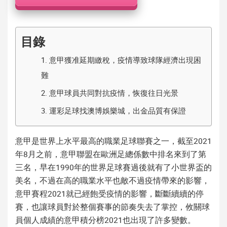
機
目錄
1.
意甲獲准延期繳稅，疫情導致球隊經濟出現困
難
2.
意甲球員共同對抗疫情，恢復往日光景
3.
運彩足球找澳博娛樂城，出金品質有保證
意甲
是世界上水平最高的職業足球聯賽之一，截至2021
年8月之前，意甲聯盟在歐洲足總係數中排名來到了第
三名，早在1990年的世界足球賽過後就有了小世界盃的
美名，不過在高的職業水平也敵不過疫情帶來的影響，
意甲賽程2021
就已經飽受疫情的影響，斷斷續續的停
賽，也讓球員對於整個賽事的節奏失去了掌控，攸關球
員個人成績的
意甲積分榜2021
也出現了許多變數。