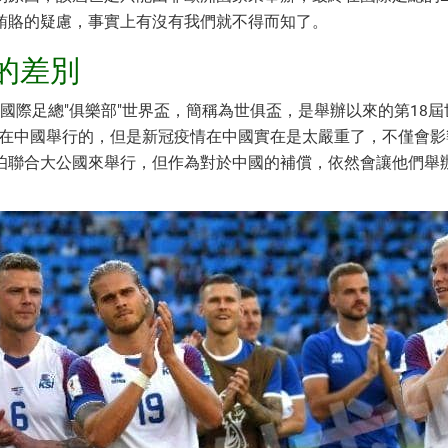
賄賂的疑慮，事實上有沒有我們就不得而知了。
1的差別
叫做國際足總"俱樂部"世界盃，簡稱為世俱盃，是舉辦以來的第1
月在中國舉行的，但是新冠疫情在中國實在是太嚴重了，不僅會影響
伯聯合大公國來舉行，但作為對於中國的補償，依然會讓他們舉