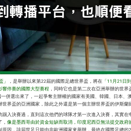
盃」
，是舉辦以來第22屆的國際足總世界盃，將在
「11月21日
影響停賽的國際大型賽程
，同時它也是第二次在亞洲舉辦的世界
的主辦國一併選出來了，一起爭奪主辦權的國家有美國、韓國、日本
辦世界盃的亞洲國家，除此之外還是第一個主辦世界盃的伊斯蘭
功踢入決賽過，直到這次他們的球隊才第一次進入決賽，其實在
了，
像是墨西哥由於資金短缺而取消，印度尼西亞無法提交政府
制原因，該屆世足只能由非歐洲國家來舉辦，最終在國際足總的2