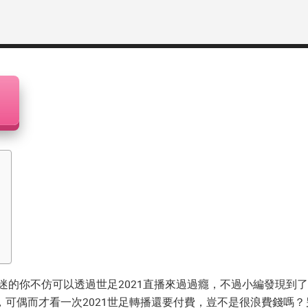
迷的你不仿可以透過
世足2021直播
來過過癮，不過小編發現到了
，可偶而才看一次
2021世足轉播
還要付費，豈不是很浪費錢嗎？