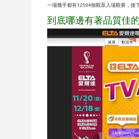
一場幾乎都有12594個觀眾入場觀賽，
到底哪邊有著品質佳