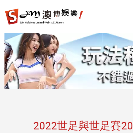
娛
樂
城|
百
家
樂|
運
彩|
天
天
樂|
樂
透
彩
球|
2022世足與世足賽
老
虎