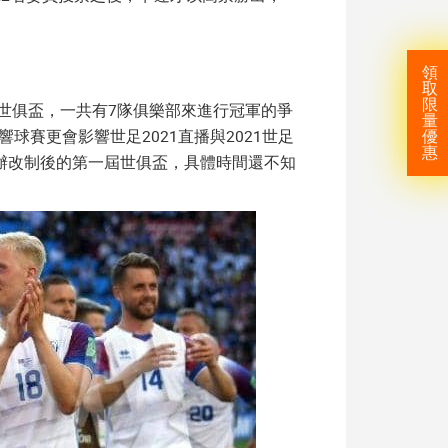
領
取
限
8屆世俱盃，一共有7隊俱樂部來進行冠軍的爭
量
球賽更會影響世足2021直播與2021世足
優
惠
辦改制後的第一屆世俱盃，具體時間還不知