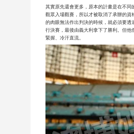
其實原先還會更多，原本的計畫是在不同
觀眾入場觀賽，所以才被取消了承辦的資格
的肉眼無法作出判決的時候，就必須要透
行決賽，最後由義大利拿下了勝利。但他
緊握、冷汗直流。