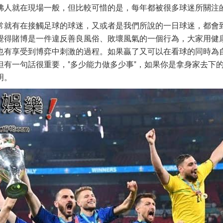
彿人就在現場一般，但比較可惜的是，每年都被很多球迷所關注
常就有在接觸
足球
的球迷，又或者是我們所說的一日球迷，都會
覺得賭博是一件違反善良風俗、敗壞風氣的一個行為，大家用健
也有享受到博弈中刺激的過程。如果贏了又可以在看球的同時為
但有一句話很重要，"多少能力做多少事"，如果你是拿身家去下
明。