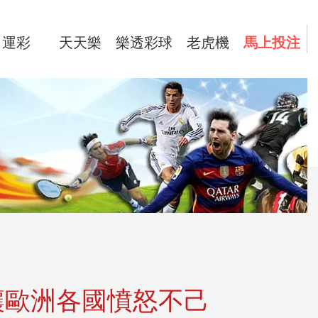
運彩
天天樂
樂透彩球
老虎機
馬上投注
讓歐洲各國憤怒不己