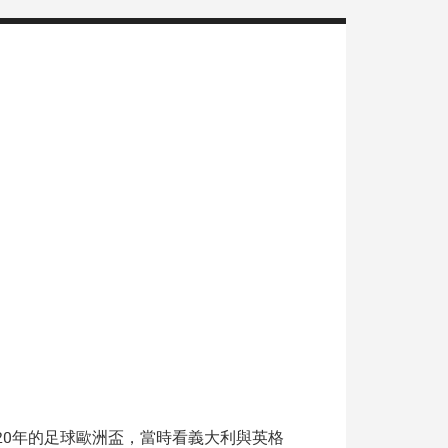
0年的
足球歐洲盃
，當時看義大利與英格