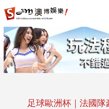
娛
樂
城|
百
家
樂|
運
彩|
天
天
樂|
樂
透
彩
球|
足球歐洲杯｜法國隊
老
虎