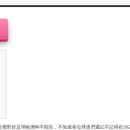
定都對於
足球歐洲杯
不陌生，不知道各位球迷們還記不記得在202