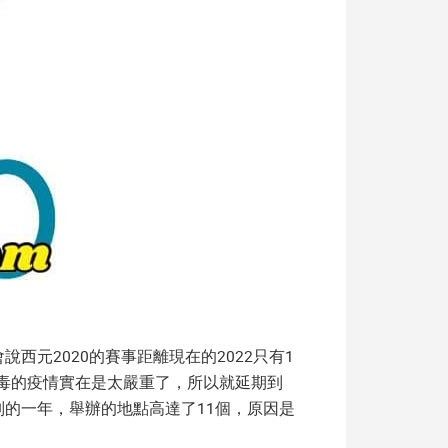
西元2020的賽事距離現在的2022只有1
冠病毒的疫情實在是太嚴重了，所以就延期到
非常特別的一年，舉辦的地點高達了11個，原因是