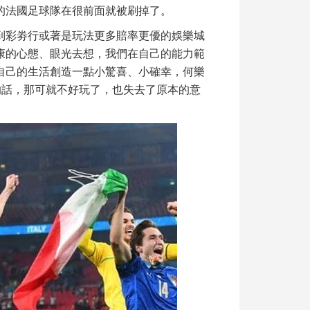
的
法國足球
隊在很前面就被刷掉了。
到彩劵行或著是玩法更多賠率更優的娛樂城
康的心態、眼光去想，我們在自己的能力範
自己的生活創造一點小驚喜、小確幸，何樂
的話，那可就不好玩了，也失去了原本的意