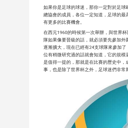
如果你是足球的球迷，那你一定對於足球
總協會的成員，各位一定知道，足球的最
有更多的比賽機會。
在西元1960的時候第一次舉辦，與世界
隊如果像要晉級的話，就必須要先參加外
逐漸擴大，現在已經有24支球隊來參加了
位有稍微研究過的話就會知道，它的規模還
是值得一提的，那就是在比賽的歷史中，
事，也是除了世界杯之外，足球迷們非常