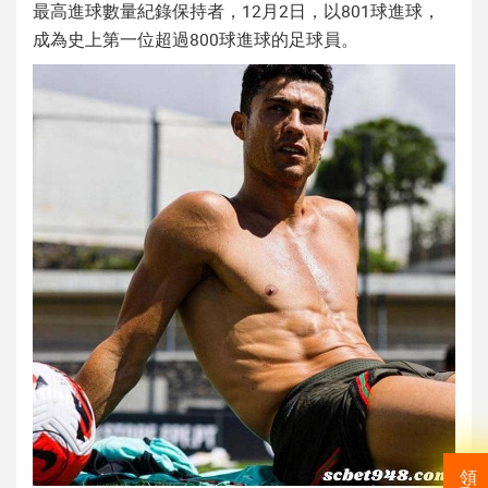
最高進球數量紀錄保持者，12月2日，以801球進球，
成為史上第一位超過800球進球的足球員。
領