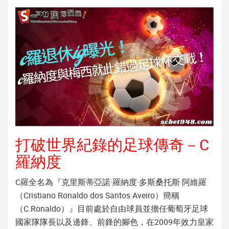
打破世界紀錄的足球傳奇－C
羅納度
C羅全名為『克里斯蒂亞諾·羅納度·多斯桑托斯·阿維羅
（Cristiano Ronaldo dos Santos Aveiro）簡稱
（C.Ronaldo）』目前處於自由球員並擔任葡萄牙足球
國家隊隊長以及邊鋒、前鋒的腳色，在2009年效力皇家