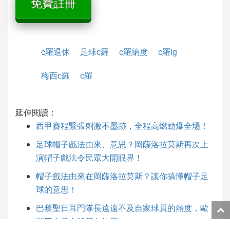
免費註冊
c羅退休
足球c羅
c羅納度
c羅ig
梅西c羅
c羅
延伸閱讀：
西甲賽程緊張刺激不墨跡，全程高燃勁爆全場！
足球帽子戲法由來、意思？岡薩洛拉莫斯再次上
演帽子戲法令民眾大開眼界！
帽子戲法由來在岡薩洛拉莫斯？讓你搞懂帽子足
球的意思！
返
巴黎聖日耳門隊長遠遠不及自家球員的熱度，歐
回
洲三太子合體所向披靡！