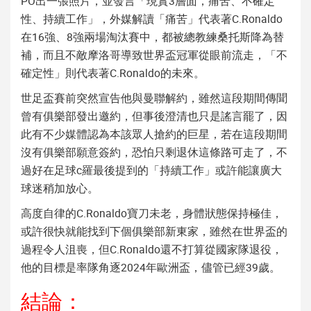
PO出一張照片，並發言「現實3層面，痛苦、不確定
性、持續工作」，外媒解讀「痛苦」代表著C.Ronaldo
在16強、8強兩場淘汰賽中，都被總教練桑托斯降為替
補，而且不敵摩洛哥導致世界盃冠軍從眼前流走，「不
確定性」則代表著C.Ronaldo的未來。
世足盃賽前突然宣告他與曼聯解約，雖然這段期間傳聞
曾有俱樂部發出邀約，但事後澄清也只是謠言罷了，因
此有不少媒體認為本該眾人搶約的巨星，若在這段期間
沒有俱樂部願意簽約，恐怕只剩退休這條路可走了，不
過好在足球c羅最後提到的「持續工作」或許能讓廣大
球迷稍加放心。
高度自律的C.Ronaldo寶刀未老，身體狀態保持極佳，
或許很快就能找到下個俱樂部新東家，雖然在世界盃的
過程令人沮喪，但C.Ronaldo還不打算從國家隊退役，
他的目標是率隊角逐2024年歐洲盃，儘管已經39歲。
結論：