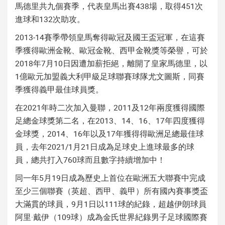
馬德里共九個賽季，代表皇馬出賽438場，取得451次
進球和132次助攻。
2013-14賽季帶領皇馬奪得歐冠及國王盃冠軍，在這賽
季獲得歐洲金靴、歐冠金靴、西甲金靴獎等榮譽，可於
2018年7月10日因遭加薪拒絕，離開了皇家馬德里，以
1億歐元加盟義大利甲級足球聯賽球隊尤文圖斯，同賽
季獲得義甲最佳球員獎。
在2021年時二次加入曼聯，2011及12年兩度獲得國際
足總金球獎第二名，在2013、14、16、17年四度獲得
金球獎，2014、16年以及17年獲得得歐洲足總最佳球
員，去年2021/1月21日成為足球史上進球最多的球
員，總共打入760球而且數字持續增加中！
同一年5月19日成為歷史上首位在歐洲五大聯賽中完成
至少三個聯賽（英超、西甲、義甲）所有國內賽事獎盃
大滿貫的球員，9月1日以111球的紀錄，超越伊朗球員
阿里·戴伊（109球）成為金氏世界紀錄男子足球國際賽