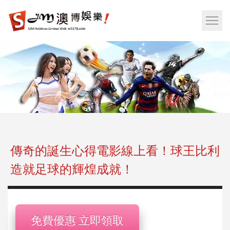
娛
樂
網
城|
站
百
選
家
單
樂|
按
運
鈕
彩|
天
天
樂|
傳奇的誕生心得電影線上看！球王比利
樂
造就足球的輝煌成就！
透
彩
球|
老
免費優惠 立即領取
虎