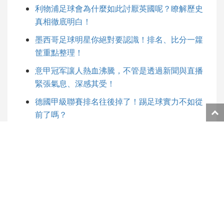
利物浦足球會為什麼如此討厭英國呢？瞭解歷史
真相徹底明白！
墨西哥足球明星你絕對要認識！排名、比分一籮
筐重點整理！
意甲冠军讓人熱血沸騰，不管是透過新聞與直播
緊張氣息、深感其受！
德國甲級聯賽排名往後掉了！踢足球實力不如從
返
前了嗎？
回
世界棒球經典賽2023名單出爐！享受盛大比賽，
頁
絕無冷場的對決！
面
頂
老虎機破解實測｜學著用這招程式漏洞，讓你免
端
費遊戲轉啊轉！