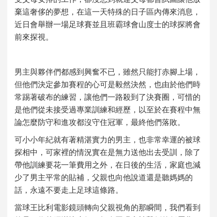
棄這奢侈的夢想，在這一天特殊的日子區內傳來消息，
近日會舉辦一場足球賽並且班霸球會山度士的球探將會
前來探視。
男主與夥伴們都感到興奮不已，雖然只能打赤腳上場，
但他們決定參加賽程的心可是毅然決然，也由於他們時
常踢著破布的練習，讓他們一路殺到了決賽圈，可惜的
是他們從未接受過專業訓練和經歷，以至於在賽程中無
論怎麼防守和進攻都沒守住冠軍，最終他們落敗。
可小小年紀就有著精湛實力的男主，也非常幸運的被球
探相中，可家裡的情況實在是無力送他出去受訓，除了
帶他訓練要花一筆費用之外，在日後的生活，家庭也減
少了男主平常的貼補，父親也向他說道還是聽媽媽的
話，永遠不要走上足球這條路。
當球王比利電影鏡頭轉向父親視角的那瞬間，我們看到