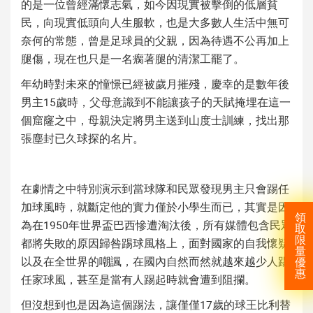
的是一位曾經滿懷志氣，如今因現實被擊倒的低層貧
民，向現實低頭向人生服軟，也是大多數人生活中無可
奈何的常態，曾是足球員的父親，因為待遇不公再加上
腿傷，現在也只是一名瘸著腿的清潔工罷了。
年幼時對未來的憧憬已經被歲月摧殘，慶幸的是數年後
男主15歲時，父母意識到不能讓孩子的天賦掩埋在這一
個窟窿之中，母親決定將男主送到山度士訓練，找出那
張塵封已久球探的名片。
在劇情之中特別演示到當球隊和民眾發現男主只會踢任
加球風時，就斷定他的實力僅於小學生而已，其實是因
領
為在1950年世界盃巴西慘遭淘汰後，所有媒體包含民眾
取
限
都將失敗的原因歸咎踢球風格上，面對國家的自我懷疑
量
以及在全世界的嘲諷，在國內自然而然就越來越少人踢
優
惠
任家球風，甚至是當有人踢起時就會遭到阻攔。
但沒想到也是因為這個踢法，讓僅僅17歲的球王比利替