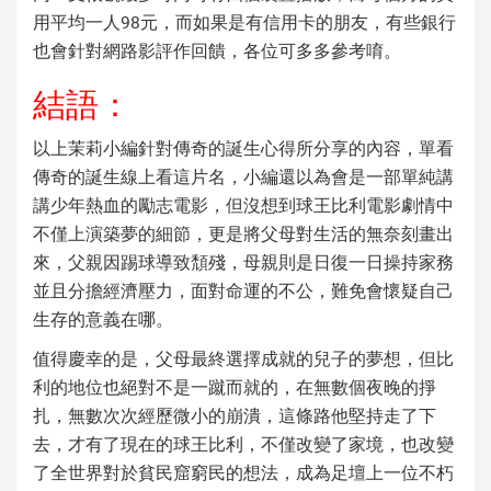
用平均一人98元，而如果是有信用卡的朋友，有些銀行
也會針對網路影評作回饋，各位可多多參考唷。
結語：
以上茉莉小編針對
傳奇的誕生心得
所分享的內容，單看
傳奇的誕生線上看
這片名，小編還以為會是一部單純講
講少年熱血的勵志電影，但沒想到
球王比利電影
劇情中
不僅上演築夢的細節，更是將父母對生活的無奈刻畫出
來，父親因踢球導致頹殘，母親則是日復一日操持家務
並且分擔經濟壓力，面對命運的不公，難免會懷疑自己
生存的意義在哪。
值得慶幸的是，父母最終選擇成就的兒子的夢想，但
比
利
的地位也絕對不是一蹴而就的，在無數個夜晚的掙
扎，無數次次經歷微小的崩潰，這條路他堅持走了下
去，才有了現在的
球王比利
，不僅改變了家境，也改變
了全世界對於貧民窟窮民的想法，成為足壇上一位不朽