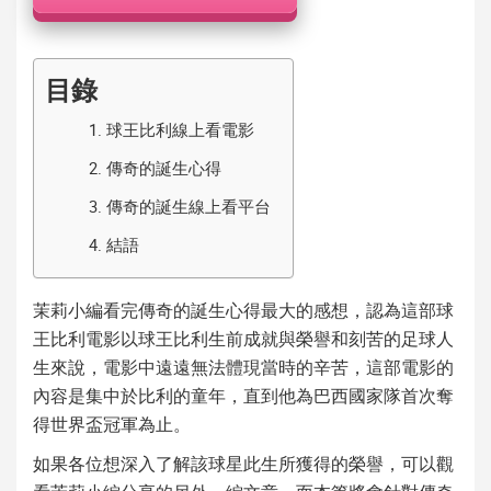
機
目錄
1.
球王比利線上看電影
2.
傳奇的誕生心得
3.
傳奇的誕生線上看平台
4.
結語
茉莉小編看完
傳奇的誕生心得
最大的感想，認為這部
球
王比利電影
以
球王比利
生前成就與榮譽和刻苦的足球人
生來說，電影中遠遠無法體現當時的辛苦，這部電影的
內容是集中於
比利
的童年，直到他為巴西國家隊首次奪
得世界盃冠軍為止。
如果各位想深入了解該球星此生所獲得的榮譽，可以觀