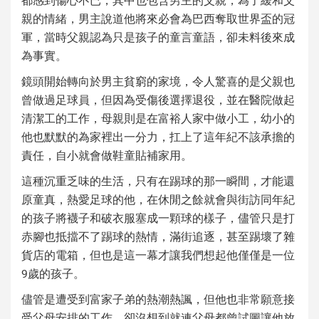
親的情緒，男主說道他將來必會為巴西奪取世界盃的冠
軍，當時父親認為只是孩子的童言童語，卻未料後來成
為事實。
鏡頭開始轉向於男主貧窮的家境，令人驚喜的是父親也
曾做過足球員，但因為受傷後選擇退役，並在醫院做起
清潔工的工作，母親則是在富裕人家中做小工，幼小的
他也默默的為家裡出一分力，扛上了這年紀不該承擔的
責任，自小就會做鞋童貼補家用。
這種沉重乏味的生活，只有在踢球的那一瞬間，才能還
原童真，熱愛足球的他，在休閒之餘就會與街訪同年紀
的孩子將襪子和破衣服塞成一顆球的樣子，儘管只是打
赤腳也抵擋不了踢球的熱情，滿街追逐，甚至踢壞了雜
貨店的電箱，但也是這一幕才讓我們想起他僅僅是一位
9歲的孩子。
儘管是遭受到富家子弟的熱潮熱諷，但他也非常願意接
受父母安排的工作，卻沒想到就連父母都曾試圖讓他放