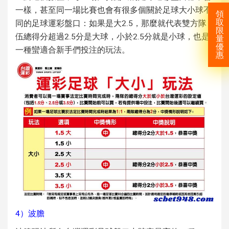
一樣，甚至同一場比賽也會有很多個關於足球大小球不
領
同的足球運彩盤口：如果是大2.5，那麼就代表雙方隊
取
限
伍總得分超過2.5分是大球，小於2.5分就是小球，也是
量
優
一種蠻適合新手們投注的玩法。
惠
4）波膽