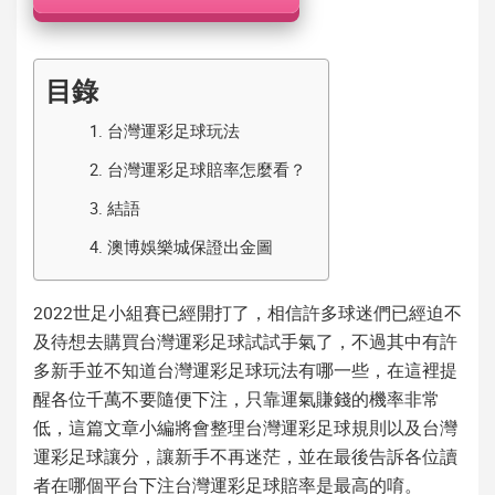
機
目錄
1.
台灣運彩足球玩法
2.
台灣運彩足球賠率怎麼看？
3.
結語
4.
澳博娛樂城保證出金圖
2022世足小組賽已經開打了，相信許多球迷們已經迫不
及待想去購買
台灣運彩足球
試試手氣了，不過其中有許
多新手並不知道
台灣運彩足球玩法
有哪一些，在這裡提
醒各位千萬不要隨便下注，只靠運氣賺錢的機率非常
低，這篇文章小編將會整理
台灣運彩足球規則
以及
台灣
運彩足球讓分
，讓新手不再迷茫，並在最後告訴各位讀
者在哪個平台下注
台灣運彩足球賠率
是最高的唷。