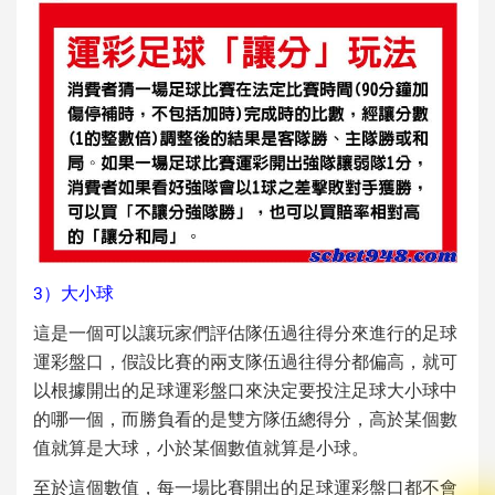
3）大小球
這是一個可以讓玩家們評估隊伍過往得分來進行的足球
運彩盤口，假設比賽的兩支隊伍過往得分都偏高，就可
以根據開出的足球運彩盤口來決定要投注足球大小球中
的哪一個，而勝負看的是雙方隊伍總得分，高於某個數
值就算是大球，小於某個數值就算是小球。
至於這個數值，每一場比賽開出的足球運彩盤口都不會