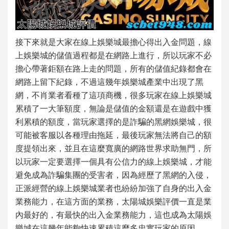
接下來就是大家在線上娛樂城最擔心得出入金問題，線
上娛樂城的儲值過程都是在網路上進行，所以玩家不必
擔心帶著鉅額在路上走的問題，所有的儲值紀錄都會在
網路上留下紀錄，不過這幾年娛樂城產業中出現了黑
網，不肖業者看種了這項商機，很多玩家在線上娛樂城
累積了一大筆額度，無論是儲值的金額還是在遊戲中獲
利累積的額度，當玩家選擇的是詐騙的黑網娛樂城，很
可能被客服以各種理由拖延，最後玩家無法將自己的額
度提領出來，並且在這麼寬廣的網路世界求助無門，所
以玩家一定要選擇一個具有公信力的線上娛樂城，才能
避免成為詐騙集團的受害者，因為經歷了黑網的入侵，
正派經營的線上娛樂城業者也紛紛加強了自身的出入金
業務能力，在這方面的業務，
太陽城娛樂
評價一直是業
內最好的，有最快的出入金業務能力，這也成為太陽娛
樂城在這幾年能夠快速累積這麼多忠實玩家的原因。