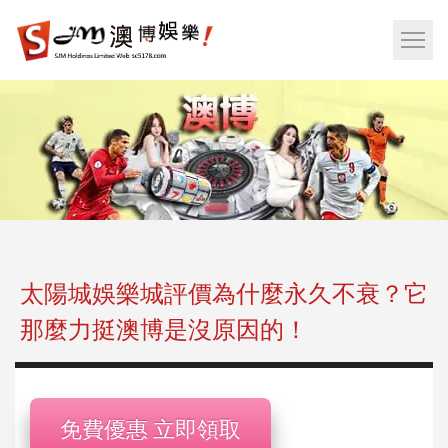
娛
樂
網
城|
站
百
選
家
單
樂|
按
運
鈕
彩|
天
天
樂|
太陽城娛樂城評價為什麼永久不衰？它
樂
那麼力挺澳博是沒原因的！
透
彩
球|
老
免費優惠 立即領取
虎