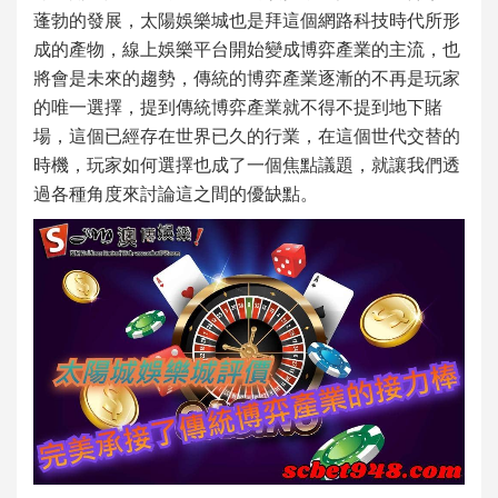
蓬勃的發展，
太陽娛樂城
也是拜這個網路科技時代所形
成的產物，線上娛樂平台開始變成博弈產業的主流，也
將會是未來的趨勢，傳統的博弈產業逐漸的不再是玩家
的唯一選擇，提到傳統博弈產業就不得不提到地下賭
場，這個已經存在世界已久的行業，在這個世代交替的
時機，玩家如何選擇也成了一個焦點議題，就讓我們透
過各種角度來討論這之間的優缺點。