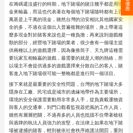
在籌碼還沒盛行的時期，地下賭場的賭注幾乎都是用現
優
惠
金來輸贏，而這也代表著在每個地下賭場隨時都有上百
萬甚是上千萬的現金，雖然台灣的治安相比其他國家安
全的多，不過在這個出入普遍複雜的場所，身上帶著這
麼多現金對於賭客來說也是一種負擔；再來說到遊戲種
類的部分，經營地下賭場的業者，很少會有一個場主提
供兩種以上的遊戲選擇，因為像推筒子、天九牌這種需
要玩家互相輸贏的遊戲，最需要的就是人潮的熱絡，所
以場主不會提供過多的遊戲選擇來分散自己的客人，賭
客進入地下賭場很可能一整晚都是進行同一個項目。
接下來就是最重要的安全性問題，台灣的地下賭場大多
隱身在工廠、民宅或是城市的邊緣地帶作為主要場所，
環境的安全保護需要動用非常多人手，從負責載運物資
與客人的交通車，到門口觀看監視器把風的工作人員，
雖然有層層把關，不過再多的人員也抵擋不住帶著槍枝
與盾牌的執法人員強力的攻堅，在法律上如果在地下賭
場被逮捕的賭客，輕則被依社會秩序維護法開罰，重則