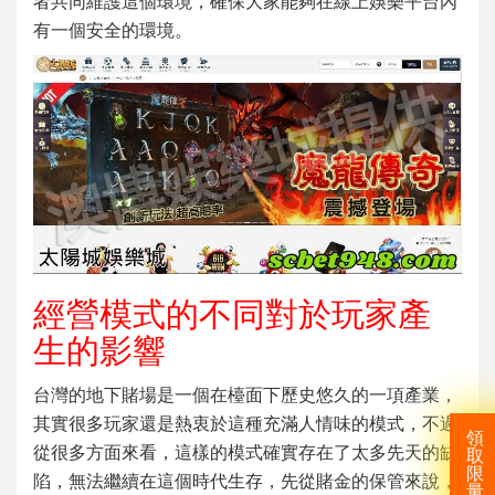
者共同維護這個環境，確保大家能夠在線上娛樂平台內
有一個安全的環境。
經營模式的不同對於玩家產
生的影響
台灣的地下賭場是一個在檯面下歷史悠久的一項產業，
其實很多玩家還是熱衷於這種充滿人情味的模式，不過
領
從很多方面來看，這樣的模式確實存在了太多先天的缺
取
限
陷，無法繼續在這個時代生存，先從賭金的保管來說，
量