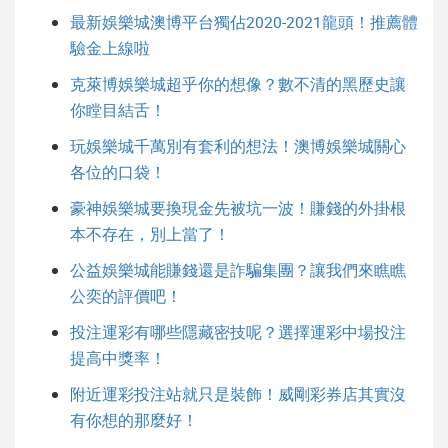
最新娛樂城澳博平台獨佔2020-2021龍頭！推薦體
驗金上線啦
克萊博娛樂城超乎你的想像？數不清的黑歷史讓
你瞠目結舌！
玩娛樂城千萬別有套利的想法！澳博娛樂城關心
各位的口袋！
豪神娛樂城要換現金先被坑一波！賺錢的外掛根
本不存在，別上當了！
公益娛樂城能賺錢還是詐騙集團？讓我們來瞧瞧
公奕的評價吧！
投注運彩有哪些隱藏密技呢？選擇運彩中場投注
提高中獎率！
附近運彩投注站就只是裝飾！威剛彩券店其實沒
有你想的那麼好！