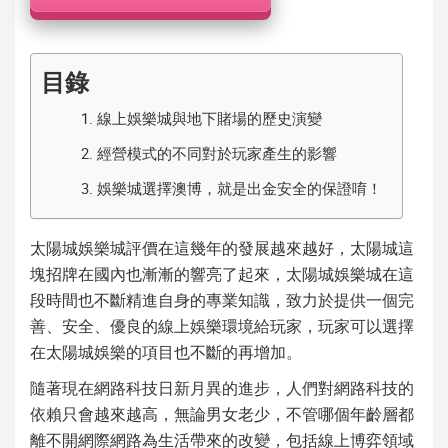
機
目錄
1.
線上娛樂城與地下賭場的歷史演變
2.
經營模式的不同對於玩家產生的影響
3.
娛樂城選擇澳博，就是出金安全的保證唷！
太陽城娛樂城評價
在這幾年的發展越來越好，
太陽城
這
塊招牌在國內也漸漸的響亮了起來，
太陽城娛樂城
在這
段時間也不斷精進自身的專業知識，致力於提供一個完
善、安全、優良的線上娛樂環境給玩家，玩家可以選擇
在
太陽城娛樂
的項目也不斷的再增加。
隨著現在網路科技日新月異的進步，人們對網路科技的
依賴只會越來越高，無論男女老少，不管哪個年齡層都
離不開網際網路為生活帶來的改變，包括線上博弈領域