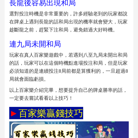
長龍後容易出現和局
選對投注時機是非常重要的，許多經驗老到的玩家都說
在牌桌上遇到長龍的話和局出現的機率就會變大，玩家
趁斷龍之前，趕緊下注和局，避免錯過大好時機。
連九局未開和局
玩家在
真人百家樂
遊戲中，若遇到八至九局未開出和局
的話，玩家可以在這個時機點進場投注和局，但是玩家
必須知道的是連續投注8局前都是算獲利的，一旦超過8
局就會面臨虧損。
以上
百家樂介紹
完畢，想要提升自己的牌桌勝率的話，
一定要去嘗試看看以上技巧！
►
百家樂贏錢技巧