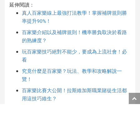
延伸閱讀：
真人百家樂線上最強打法教學！掌握補牌規則勝
率提升90%！
百家樂介紹以及補牌規則！機率勝負取決於看路
的熟練度？
玩百家樂技巧絕對不能少，要成為上流社會！必
看
究竟什麼是百家樂？玩法、教學和攻略解說一
覽！
百家樂比賽大公開！拉斯維加斯職業賭徒生活都
返
用這技巧維生？
回
百家樂報牌群組帶你上天堂?結局都是帶你上天
頁
台?!
面
頂
富遊og百家樂驚傳作弊事件，導致娛樂城下載量
端
暴跌！破解成功