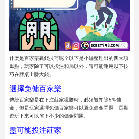
什麼是百家樂
贏錢技巧呢？以下是小編整理出的四大項
重點，玩家除了可以投注和局以外，還可能運用以下技
巧在牌桌上賺大錢。
選擇免傭百家樂
傳統百家樂是在下注莊家獲勝時，必須被扣除5％傭
金，但是玩家選擇免傭百家樂可以避免傭金問題，長期
遊玩下來可以省下不少的傭金問題。
盡可能投注莊家