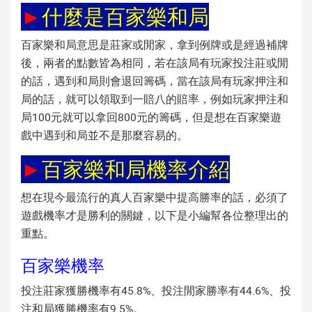
►
什麼是百家樂和局
百家樂和局意思是莊家或閒家，拿到例牌或是經過補牌
後，兩者的點數皆為相同，若在該局有玩家投注莊或閒
的話，遇到和局則會退回籌碼，當在該局有玩家押注和
局的話，就可以領取到一賠八的賠率，例如玩家押注和
局100元就可以拿回800元的籌碼，但是想在百家樂遊
戲中遇到和局並不是那麼容易的。
►
百家樂和局機率介紹
想在現今最流行的
真人百家樂
中提高勝率的話，必須了
遊戲機率才是勝利的關鍵，以下是小編幫各位整理出的
重點。
百家樂機率
投注莊家獲勝機率有45.8%、投注閒家勝率有44.6%、投
注和局獲勝機率有9.5%。