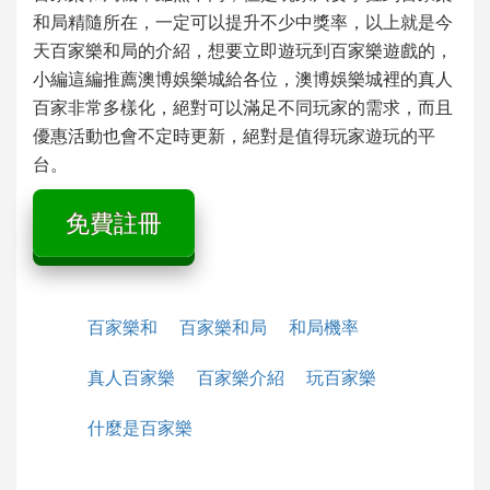
和
局精隨所在，一定可以提升不少中獎率，以上就是今
天
百家樂和局
的介紹，想要立即遊玩到百家樂遊戲的，
小編這編推薦
澳博娛樂城
給各位，澳博娛樂城裡的真人
百家非常多樣化，絕對可以滿足不同玩家的需求，而且
優惠活動也會不定時更新，絕對是值得玩家遊玩的平
台。
免費註冊
百家樂和
百家樂和局
和局機率
真人百家樂
百家樂介紹
玩百家樂
什麼是百家樂