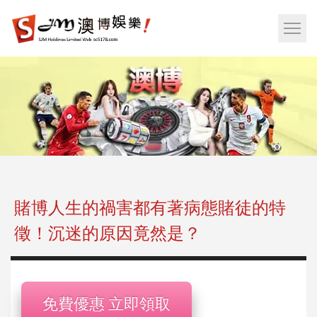
娛
樂
網
城|
站
百
選
家
單
樂|
按
運
鈕
彩|
天
天
樂|
賭博人生的禍害都有著病態賭徒的特
樂
徵！沉迷的原因竟然是？
透
彩
球|
老
免費優惠 立即領取
虎