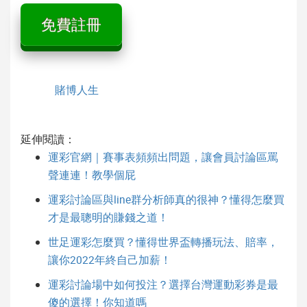
免費註冊
賭博人生
延伸閱讀：
運彩官網｜賽事表頻頻出問題，讓會員討論區罵
聲連連！教學個屁
運彩討論區與line群分析師真的很神？懂得怎麼買
才是最聰明的賺錢之道！
世足運彩怎麼買？懂得世界盃轉播玩法、賠率，
讓你2022年終自己加薪！
運彩討論場中如何投注？選擇台灣運動彩券是最
傻的選擇！你知道嗎