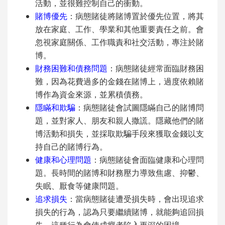
活動，並很難控制自己的衝動。
賭博優先
：病態賭徒將賭博置於優先位置，將其
放在家庭、工作、學業和其他重要責任之前。會
忽視家庭關係、工作職責和社交活動，專注於賭
博。
財務困難和債務問題
：病態賭徒經常面臨財務困
難，因為花費過多的金錢在賭博上，過度依賴賭
博作為資金來源，並累積債務。
隱瞞和欺騙
：病態賭徒會試圖隱瞞自己的賭博問
題，並對家人、朋友和親人撒謊。隱藏他們的賭
博活動和損失，並採取欺騙手段來獲取金錢以支
持自己的賭博行為。
健康和心理問題
：病態賭徒會面臨健康和心理問
題。長時間的賭博和財務壓力導致焦慮、抑鬱、
失眠、厭食等健康問題。
追求損失
：當病態賭徒遭受損失時，會出現追求
損失的行為，認為只要繼續賭博，就能夠追回損