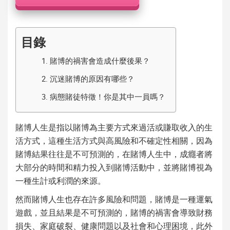
機
目錄
1.
賭博的禍害會造成什麼後果？
2.
沉迷賭博的原因有哪些？
3.
病態賭徒特徵！你是其中一員嗎？
賭博人生
是指以賭博為主要方式來過活或賺取收入的生
活方式，這種生活方式與高風險和不確定性相關，因為
賭博結果往往是不可預測的，在賭博人生中，成癮者將
大部分的時間和精力投入到賭博活動中，並將賭博視為
一種生計或利潤的來源。
然而賭博人生也存在許多風險和問題，賭博是一種運氣
遊戲，並且結果是不可預測的，
賭博的禍害
會導致財務
損失、家庭破裂、健康問題以及社會和心理困境，此外