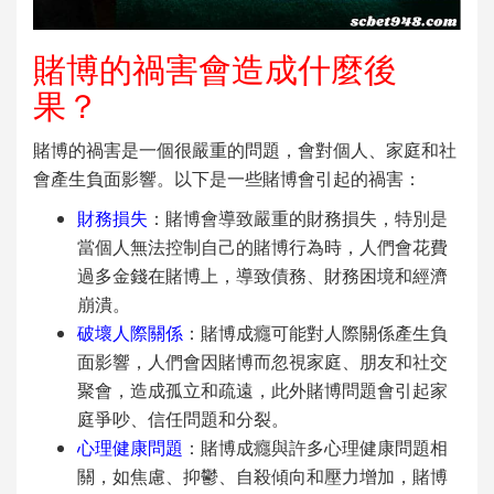
賭博的禍害會造成什麼後
果？
賭博的禍害是一個很嚴重的問題，會對個人、家庭和社
會產生負面影響。以下是一些賭博會引起的禍害：
財務損失
：賭博會導致嚴重的財務損失，特別是
當個人無法控制自己的賭博行為時，人們會花費
過多金錢在賭博上，導致債務、財務困境和經濟
崩潰。
破壞人際關係
：賭博成癮可能對人際關係產生負
面影響，人們會因賭博而忽視家庭、朋友和社交
聚會，造成孤立和疏遠，此外賭博問題會引起家
庭爭吵、信任問題和分裂。
心理健康問題
：賭博成癮與許多心理健康問題相
關，如焦慮、抑鬱、自殺傾向和壓力增加，賭博