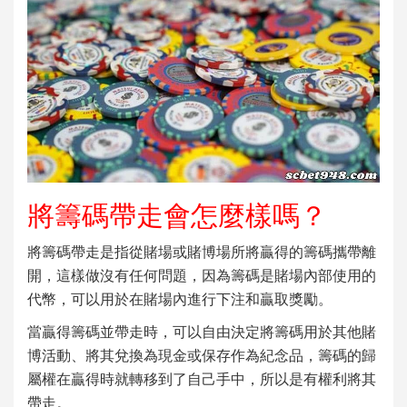
將籌碼帶走會怎麼樣嗎？
將籌碼帶走是指從賭場或賭博場所將贏得的籌碼攜帶離
開，這樣做沒有任何問題，因為籌碼是賭場內部使用的
代幣，可以用於在賭場內進行下注和贏取獎勵。
當贏得籌碼並帶走時，可以自由決定將籌碼用於其他賭
博活動、將其兌換為現金或保存作為紀念品，籌碼的歸
屬權在贏得時就轉移到了自己手中，所以是有權利將其
帶走。