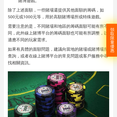
賭博遊戲。
除了上述面額，一些賭場還提供其他面額的籌碼，如
500元或1000元等，用於高額賭博場所或特殊遊戲。
需要注意的是，不同賭場和地區的籌碼面額可能有所不
領
同，此外線上賭博平台的籌碼面額也可能有所調整，以
取
限
適應不同的玩家需求。
量
優
如果有具體的面額問題，建議向當地的賭場或賭博場所
惠
查詢，或者在線上賭博平台的常見問題或客戶服務中尋
找相關資訊。