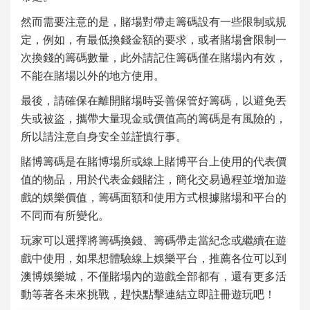
然而需要注意的是，賭場對帶走籌碼設有一些限制或規
定，例如，有最低換錢金額的要求，或者賭場會限制一
次換錢的籌碼數量，此外請記住籌碼僅在賭場內有效，
不能在賭場以外的地方使用。
最後，請確保在離開賭場時妥善保管好籌碼，以避免丟
失或被盜，攜帶大量現金或價值高的籌碼是有風險的，
所以請注意自身安全並謹慎行事。
賭博籌碼
是在賭博場所或線上賭博平台上使用的代表價
值的物品，用於代表金錢賭注，簡化交易過程並增加遊
戲的娛樂價值，
籌碼面額
和使用方式根據賭場和平台的
不同而有所變化。
玩家可以選擇將
籌碼換錢
、
籌碼帶走
當紀念或繼續在遊
戲中使用，如果想體驗線上娛樂平台，推薦各位可以到
澳博娛樂城
，不僅賭場內的遊戲全部都有，還有更多活
動等著各未來挑戰，趕快點擊連結立即註冊遊玩吧！