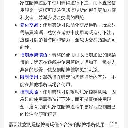
家在賭博遊戲中使用籌碼進行下注，而不直接使
用現金，這樣可以確保賭博場所的運作更加方便
和安全，並減少現金交易的風險。
簡化交易
：使用籌碼可以簡化交易過程，玩家只
需購買籌碼，然後在遊戲中使用籌碼進行下注，
這樣可以節省時間和精力，並減少交易錯誤的可
能性。
增加娛樂價值
：籌碼的使用可以增加遊戲的娛樂
價值，玩家在遊戲中使用籌碼，增加了一種令人
興奮的感覺，使整個賭博體驗更加刺激。
限制使用
：籌碼僅在特定的賭博場所內有效，不
能在其他場所或場合使用。
控制風險
：使用籌碼可以幫助玩家控制風險，因
為只能使用籌碼進行下注，而不是直接使用現
金，這有助於玩家在賭博過程中更好地控制自己
的投注金額和預算。
需要注意的是賭博籌碼僅在合法的賭博場所使用，並且