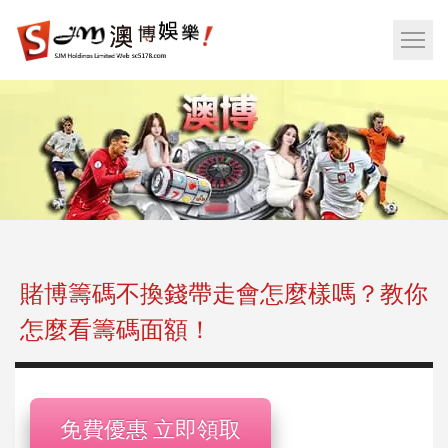
娛
樂
網
城|
站
百
選
家
單
樂|
按
運
鈕
彩|
天
天
樂|
賭博籌碼不換錢帶走會怎麼樣嗎？教你
樂
怎麼看籌碼面額！
透
彩
球|
老
免費優惠 立即領取
虎