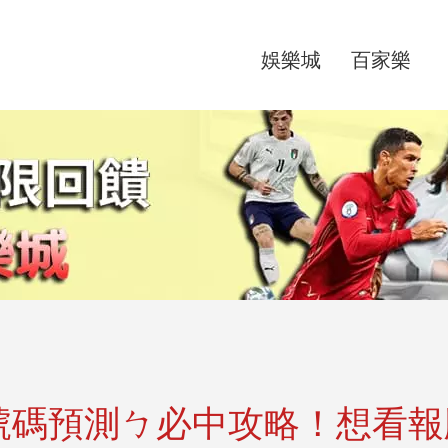
娛樂城
百家樂
期號碼預測ㄅ必中攻略！想看