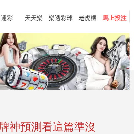
運彩
天天樂
樂透彩球
老虎機
馬上投注
報牌神預測看這篇準沒