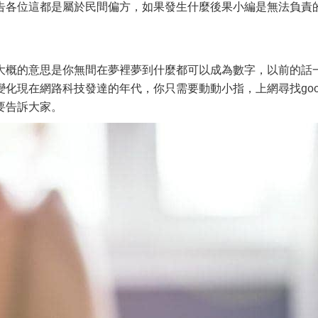
告各位這都是屬於民間偏方，如果發生什麼後果小編是無法負責
大概的意思是你無間在夢裡夢到什麼都可以成為數字，以前的話
化現在網路科技發達的年代，你只需要動動小指，上網尋找goo
要告訴大家。