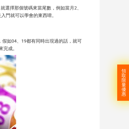
多就選擇那個號碼來當尾數，例如當月2、
算是入門就可以學會的東西唷。
假如04、19都有同時出現過的話，就可
合來完成。
領
取
限
量
優
惠