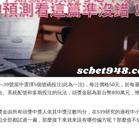
由1~39號當中選擇5個號碼投注(此為一注)，每注價格50元，於
、系統配號和多期投注的玩法，頭獎金額為新台幣800萬元，惟
金由所有頭獎中獎人依其中獎注數均分，在539研究的過程中小
也全部都試過一遍，那麼接下來就來說有哪些偏方呢？那麼值不