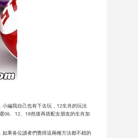
小編我自己也有下去玩，12生肖的玩法
06、12、18然後再搭配女朋友的生肖加
，如果各位讀者們覺得這兩種方法都不錯的