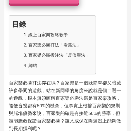
機
目錄
1.
線上百家樂攻略教學
2.
百家樂必勝打法「看路法」
3.
百家樂必勝投注法「反倍壓法」
4.
總結
百家樂必勝打法
存在嗎？百家樂是一個既簡單卻又暗藏
許多學問的遊戲，站在新同學的角度來說就是個二選一
的遊戲，根本無須瞭解
百家樂必勝法
還是
百家樂攻略
，
隨便盲投都有50%的機會，但事實上根據百家樂的規則
與賭場優勢來說，百家樂的確是有接近50%的勝率，但
誰能膽敢保證
百家樂必勝
？誰又成保在障遊戲上能夠做
到長期獲利呢？