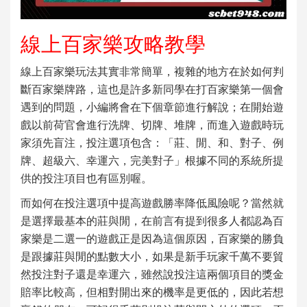
線上百家樂攻略教學
線上百家樂玩法其實非常簡單，複雜的地方在於如何判
斷百家樂牌路，這也是許多新同學在打百家樂第一個會
遇到的問題，小編將會在下個章節進行解說；在開始遊
戲以前荷官會進行洗牌、切牌、堆牌，而進入遊戲時玩
家須先盲注，投注選項包含：「莊、閒、和、對子、例
牌、超級六、幸運六，完美對子」根據不同的系統所提
供的投注項目也有區別喔。
而如何在投注選項中提高遊戲勝率降低風險呢？當然就
是選擇最基本的莊與閒，在前言有提到很多人都認為百
家樂是二選一的遊戲正是因為這個原因，百家樂的勝負
是跟據莊與閒的點數大小，如果是新手玩家千萬不要貿
然投注對子還是幸運六，雖然說投注這兩個項目的獎金
賠率比較高，但相對開出來的機率是更低的，因此若想