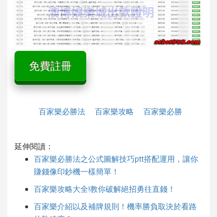
免費註冊
百家樂必勝法
百家樂攻略
百家樂必勝
延伸閱讀：
百家樂必勝法之公式圖解技巧ptt搭配運用，讓你
賺錢像印鈔機一樣簡單！
百家樂攻略大全!教你破解絕招勇往直錢！
百家樂介紹以及補牌規則！機率勝負取決於看路