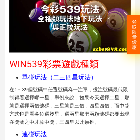
領
取
限
量
優
惠
WIN539彩票遊戲種類
單碰玩法（二三四星玩法）
在1～39個號碼中任選號碼為一注單，投注號碼最低限
制得看選擇哪一星，舉例來說，如果今天選擇二星，那
就是選擇兩個號碼，三星就是三個，四星四個，而中獎
方式也是看各位選幾星，選兩星那麼兩顆號碼都要出現
在獎號之中才算中獎，三四星以此類推。
連碰玩法