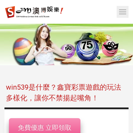
娛
樂
網
城|
站
百
選
家
單
樂|
按
運
鈕
彩|
天
天
樂|
win539是什麼？鑫寶彩票遊戲的玩法
樂
多樣化，讓你不禁揚起嘴角！
透
彩
球|
老
免費優惠 立即領取
虎