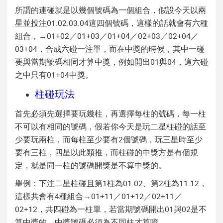
所謂的連碰就是以幾個號碼為一個組合，假設今天以兩
星並投注01.02.03.04這四個號碼，這樣的話就會有六種
組合，→01+02／01+03／01+04／02+03／02+04／
03+04，合成六碰一注單，而在中獎的時候，其中一碰
要與當期號碼相同才算中獎，例如開出01與04，這六碰
之中只有01+04中獎。
柱碰玩法
首先必須先選擇要玩幾柱，再選擇每柱的號碼，每一柱
不可以有相同的號碼，假若你今天是玩二星柱碰的話至
少要玩兩柱，而每柱至少要有2個號碼，玩三星時至少
要有三柱，四星以此類推，而柱碰的中獎方是有個規
定，就是同一柱的號碼開獎是不算中獎的。
舉例：下注二星柱碰且第1柱為01.02、第2柱為11.12，
這樣共會有4種組合→01+11／01+12／02+11／
02+12，共四碰為一柱單，若當期號碼開出01與02是不
算中獎的，中獎號碼必須為不同柱才算唷。