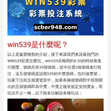
win539是什麼呢？
以上是鑫寶種類的介紹，接下來讓我們來說最熱門的
WIN539彩票怎麼玩，win539在晚間約8:30的時候會進
行開獎，號碼共有39個號碼，從中任選5個號碼進行投
注，這五個號碼是該期539的中獎號碼，也叫做獎號，
玩家下注的五個選號當中，如果有兩個號碼對中當期開
出的五個號碼即為中獎，中獎之後依規定兌領獎金，而
玩法不止一種，以下跟各位解說各種玩法：