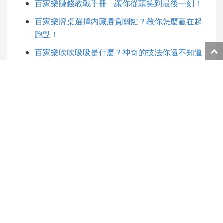
百家樂賺錢教戰手冊 讓你從頭笑到最後一刻！
百家樂牌桌選擇內藏勝負關鍵？教你怎麼贏在起
跑點！
返
百家樂吹吹吸吸是什麼？神奇的技法你還不知道
回
嗎？
頁
4種百家樂玩法全方位分析，戰無不勝的偏方賺錢
面
打法!
頂
端
精明投注法可以提高勝率？百家樂規則懶人包！
無腦百家樂打法是新手必經之路！成為職業賭徒
收入足夠穩定嗎？
dg百家樂打法！ptt網友喻為真人百家最好玩的信
用版與現金版娛樂城！
台灣運彩賽事表玩到龜懶趴火！想在運動彩券賺
錢選這就對啦！