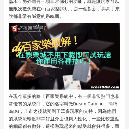
需求，另外還有一項非常佛心的功能，就是讓玩家可以
無限次數免費在
dg百家樂試玩
，是一個對新手與高手來
說都非常有誠意的系統商。
在現今眾多的線上百家樂系統中，有一個非常熱門也非
常優質的系統商，它的名字叫做Dream Gaming，簡稱
為DG，上市之後就受到了眾多玩家的支持，因為他們
的系統流暢度非常好且介面也夠人性化，一些比較重點
的細節都有做好，這樣遊玩起來的感受就會好很多，而