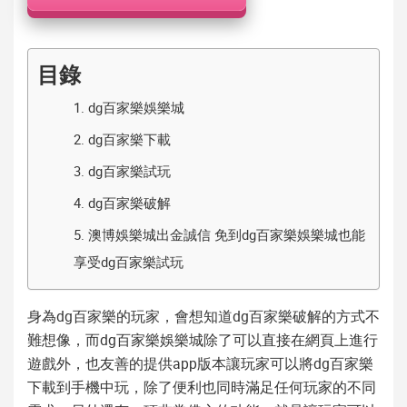
機
目錄
1.
dg百家樂娛樂城
2.
dg百家樂下載
3.
dg百家樂試玩
4.
dg百家樂破解
5.
澳博娛樂城出金誠信 免到dg百家樂娛樂城也能
享受dg百家樂試玩
身為
dg百家樂
的玩家，會想知道
dg百家樂破解
的方式不
難想像，而
dg百家樂娛樂城
除了可以直接在網頁上進行
遊戲外，也友善的提供app版本讓玩家可以將
dg百家樂
下載
到手機中玩，除了便利也同時滿足任何玩家的不同