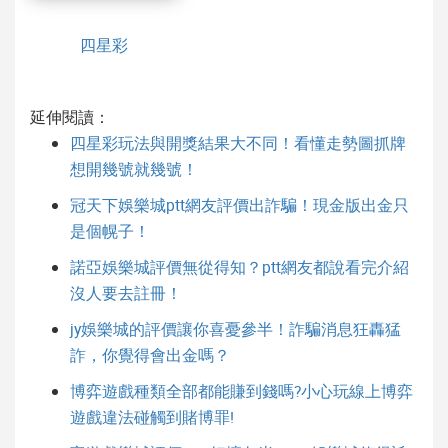
四星彩
延伸閱讀：
四星彩玩法與開獎結果大不同！看懂走勢圖抓牌
想開幾號就幾號！
冠天下娛樂城ptt網友評價出詐騙！現金版出金只
是個幌子！
諾亞娛樂城評價無從得知？ptt網友都說看完介紹
沒人要去註冊！
jy娛樂城的評價讓你喜憂參半！詐騙消息狂轟猛
詐，你覺得會出金嗎？
博弈遊戲種類全部都能賺到錢嗎?小心玩線上博弈
遊戲違法碰觸到賭博罪!