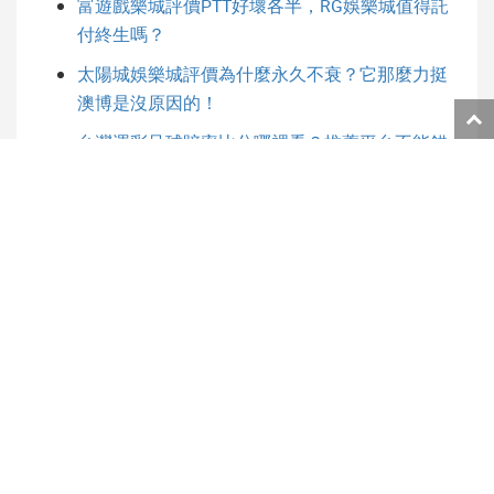
富遊戲樂城評價PTT好壞各半，RG娛樂城值得託
付終生嗎？
太陽城娛樂城評價為什麼永久不衰？它那麼力挺
澳博是沒原因的！
返
回
台灣運彩足球賠率比分哪裡看？推薦平台不能錯
頁
過！
面
骰寶新手請到這報到！太陽城娛樂城玩法、技巧
頂
教學！澳博心連心
端
lol運彩讓分怎麼看？lol世界賽賭盤香港、與歐盤
有什麼差別嗎？
dg百家樂打法！ptt網友喻為真人百家最好玩的信
用版與現金版娛樂城！