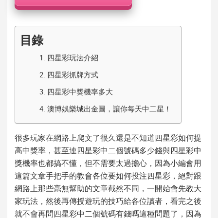
機
目錄
1.
四星彩玩法介紹
2.
四星彩抓牌方式
3.
四星彩中獎機率多大
4.
澳博娛樂城出金圖，讓你每天中二星！
很多玩家在網路上爬文了很久還是不知道
四星彩如何提
高中獎率
，甚至連
四星彩中二個號碼多少錢
與
四星彩中
獎機率
也都搞不懂，但不需要太過擔心，因為小編會用
這篇文章手把手的教會各位要如何投注
四星彩
，絕對跟
網路上那些毫無幫助的文章截然不同，一開始會先教大
家玩法，然後再傳授遊玩的技巧給各位讀者，看完之後
就不會再問
四星彩中二個號碼有錢嗎
這種問題了，因為