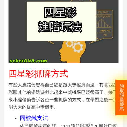
四星彩抓牌方式
有些人應該會覺得自己總是跟大獎擦肩而過，其實四星
領
取
彩跟其他的樂透遊戲比起來中獎機率已經很高了，接下
限
來小編偷偷告訴各位一些抓牌的方式，在學習之後一定
量
優
能大大的提高中獎機率。
惠
同號鐵支法
依照同號來買的話，1111這組號碼近20期就已經