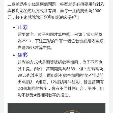
二個號碼多少錢這兩個問題，答案就是必須要用前對彩
與後對彩的遊玩方式才有錢，而每一注的獎金為2000
元，接下來就說說正彩與組彩的差異吧！
正彩
需要數字、位子相同才算中獎。例如：當期開獎
為2598，下注正彩的千百十個位數也必須依照順
序是2598才算中獎。
組彩
組彩的方式就是開獎號碼數字相同，位子不同也
算中獎。例如：當期開獎為5689，但下注號碼為
8956也算中獎，而組彩有數字相同的情況可以開
出4組彩、6組彩、12組彩與24組彩，皆是當期有
2-3個相同的數字，會有不同排列組合，另外，組
彩不接受4個相同數字的投注。