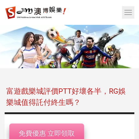
娛
樂
網
城|
站
百
選
家
單
樂|
按
運
鈕
彩|
天
天
樂|
富遊戲樂城評價PTT好壞各半，RG娛
樂
樂城值得託付終生嗎？
透
彩
球|
老
免費優惠 立即領取
虎