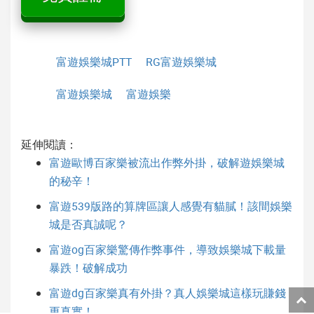
富遊娛樂城PTT
RG富遊娛樂城
富遊娛樂城
富遊娛樂
延伸閱讀：
富遊歐博百家樂被流出作弊外掛，破解遊娛樂城
的秘辛！
富遊539版路的算牌區讓人感覺有貓膩！該間娛樂
城是否真誠呢？
富遊og百家樂驚傳作弊事件，導致娛樂城下載量
暴跌！破解成功
富遊dg百家樂真有外掛？真人娛樂城這樣玩賺錢
返
更真實！