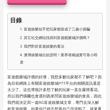
機
目錄
1.
富遊娛樂似乎把玩家都當成了三歲小孩騙
2.
其它社交網站找得到富遊戲樂城評價嗎？
3.
我們對於富遊娛樂的看法
4.
澳博娛樂城出款證明！業界堪稱誠實可靠小郎
君
富遊戲樂城評價
的好壞，我想多數玩家都不了解吧？因
為目前網路上有關
富遊娛樂城PTT
平台的相關資訊還是
太少了。這也導致許多想了解的玩家一直在霧裡看花。
所以我們偶爾也會遇到跑來問
富遊娛樂城
的會員，因此
我們就決定寫一篇
RG富遊娛樂城
文章，專門去深入解
析
富遊娛樂
，如果你已經不想再自己找資料了，就來看