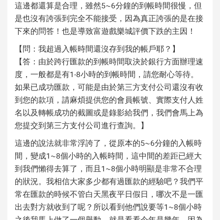
這邊都還算是合理，雖然5~6分鐘的到帳時間很慢，但
是也沒有誇張到完全不能接受，因為真正誇張的是在接
下來的問答！也是導致富遊戲樂城評價下跌的主因！
【問：我超過入帳時間還沒存到我的帳戶耶？】
【答：由於跨行匯款的到帳時間取決於銀行方面辦理速
度，一般都是有1-8小時的到帳時間，請您耐心等待。
如果已成功匯款，可能是由於第三方支付公司還沒有收
到您的款項，請麻煩提供您的會員帳號、實際支付人姓
名以及轉帳成功的截圖或是錄影給我們，我們會馬上為
您提交到第三方支付公司進行查詢。】
這邊的說法就非常浮誇了，從原本的5~6分鐘的入帳時
間，變成1~8個小時的入帳時間，這中間的差距已經大
到我們懶得去算了，而且1~8個小時明顯是非常不合理
的狀況。我相信大家多少都有過匯款的經驗吧？我們平
常在匯款的時候不管白天黑夜平日假日，哪次不是一匯
出去對方就收到了呢？所以看到他們說要等1~8個小時
之後我馬上做了一個舉動。就是看看今年是幾年，因為