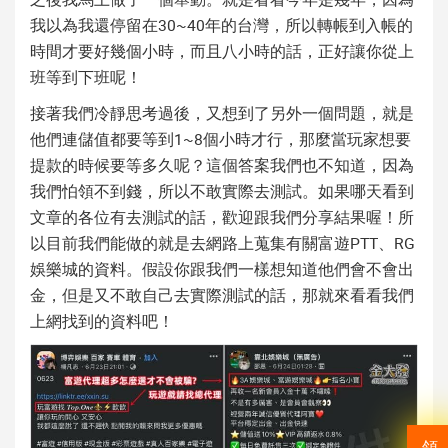
我以為我還停留在30~40年的台灣，所以轉帳到入帳的
時間才要好幾個小時，而且八小時的話，正好讓你從上
班等到下班呢！
接著我們冷靜思考過後，又想到了另外一個問題，就是
他們連儲值都要等到1~8個小時才行，那麼當玩家想要
提款的時候要等多久呢？這個答案我們也不知道，因為
我們怕領不到錢，所以不敢實際去測試。如果哪天看到
文章的各位有去測試的話，歡迎跟我們分享結果喔！所
以目前我們能做的就是去網路上蒐集有關富遊PTT、RG
娛樂城的資料。假設你跟我們一樣想知道他們會不會出
金，但是又不敢自己去實際測試的話，那就來看看我們
上網找到的資料吧！
領