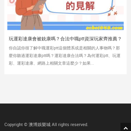
玩運彩達康會被銃康嗎？合法中職ptt資深玩家齊推薦？
你自認你很了解中職運彩ptt這個體系或是相關的人事物嗎？那
麼你聽過運彩達康ptt嗎？運彩達康合法嗎？為何運彩ptt、玩運
彩、運彩達康、網路上相關文章這麼少？如果...
Copyright ©
澳博娛樂城
All rights reserved.
返