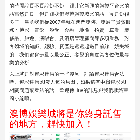
的時間說長不長說短不短，跟其它新興的娛樂平台比的
話當然是長，但是跟我們澳博娛樂城比的話，算是短很
多了，畢竟我們從2007年就在澳門發跡。發展了貴賓服
務丶博彩、電影、餐飲、金融、地產、拍賣、車業、奢
侈品、旅遊、演唱會、及酒店管理顧問等多項業務，對
各領域的知識、經驗、資產是遠遠超過目前線上娛樂城
的。我們都會盡量以最公正、客觀的角度為各位做最專
業的分析。
以上就是對
運彩達康
的一些淺見，討論
運彩達康合法
嗎
、
運彩達康ptt
沒人氣的原因，如果還有
中職運彩ptt
相關問題或看法的話，歡迎傳Line的訊息跟我們聯絡茉
莉小編唷。
澳博娛樂城將是你終身託售
的地方，趕快加入！