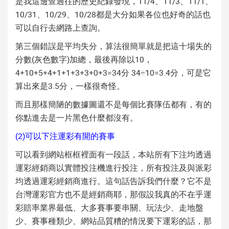
是我這邊查過往的歷史紀錄發現，11/4、11/3、11/1、
10/31、10/29、10/28都是大分如果各位也好奇的話也
可以自行去網路上查詢。
第三個錯誤是平均失分，算法很簡單就是把這十場失的
分數(灰色數字)加總，最後再除以10，
4+10+5+4+1+1+3+3+0+3=34分 34÷10=3.4分，可是它
算出來是3.5分，一樣很奇怪。
而且那樣簡陋的數據圖還不是每個比賽隊伍都有，有的
你點進去是一片黑色什麼都沒有。
(2)可以下注運彩有開的賽事
可以看到網站框框裡面有一段話，本站所有下注均透過
運彩經銷商以實體投注機進行投注，所有投注及與派彩
均透過運彩經銷商進行。這句話告訴我們什麼？它不是
台灣運彩官方也不是經銷商耶，那假設我真的不在乎運
彩賠率業界最低、大多賽事要串關、玩法少、走地盤
少、賽事種類少、網站品質糟的情況要下運彩的話，那