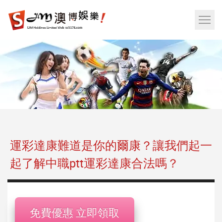
娛
樂
網
城|
站
百
選
家
單
樂|
按
運
鈕
彩|
天
天
樂|
運彩達康難道是你的爾康？讓我們起一
樂
起了解中職ptt運彩達康合法嗎？
透
彩
球|
老
免費優惠 立即領取
虎