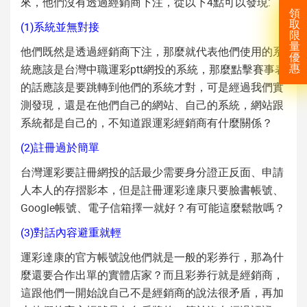
來，他們沒有透過經銷商下注，從以下4點可以發現:
領
取
(1)系統並無對接
限
量
他們既然是透過經銷商下注，那麼就代表他們使用的系
優
統應該是台灣中職運彩ptt網投的系統，那麼點擊賽事表
惠
的話應該是要跳轉到他們的系統才對，可是經過我們實
測發現，還是在他們自己的網站、自己的系統，網站跟
系統都是自己的，不知道跟運彩經銷商有什麼關係？
(2)註冊過於簡單
台灣運彩要註冊網投的話最少需要身分證正反面、申請
人本人的存摺影本，但是註冊運彩達康只要臉書帳號、
Google帳號、電子信箱擇一就好？有可能這麼鬆散嗎？
(3)對話內容避重就輕
運彩達康的官方帳號說他們就是一般的彩券行，那為什
麼還要合作出單的實體店家？而且彩券行就是經銷商，
這跟他們一開始說自己不是經銷商的說法很矛盾，再加