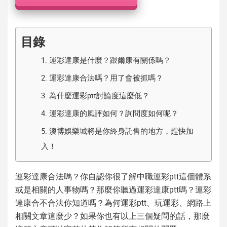
機
目錄
1.
運彩達康是什麼？跟爾康有關係嗎？
2.
運彩達康合法嗎？用了會被抓嗎？
3.
為什麼運彩ptt討論度這麼低？
4.
運彩達康的風評如何？詢問度如何呢？
5.
澳博娛樂城將是你終身託售的地方，趕快加
入！
運彩達康合法嗎
？你自認你很了解
中職運彩ptt
這個體系
或是相關的人事物嗎？那麼你聽過
運彩達康ptt
嗎？
運彩
達康
合不合法你知道嗎？為何
運彩ptt
、玩運彩、網路上
相關文章這麼少？如果你也有以上三個疑問的話，那麼