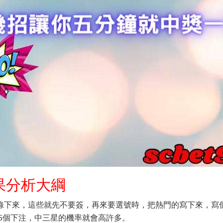
果賓果分析大綱
錄下來，這些就先不要簽，再來要選號時，把熱門的寫下來，寫個
5個下注，中三星的機率就會高許多。