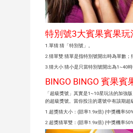
特別號3大賓果賓果玩
1.單猜:猜「特別號」。
2.猜單雙:猜單是指特別號開出時為單數
3.猜大小:猜小是只當特別號開出為1~40
BINGO BINGO 賓
「超級獎號」其實是1~10星玩法的加強版
的超級獎號。當你投注的選號中有該期超
1.超獎猜大小：(賠率1.9x倍) (中獎機率5
2.超獎猜單雙：(賠率1.9x倍) (中獎機