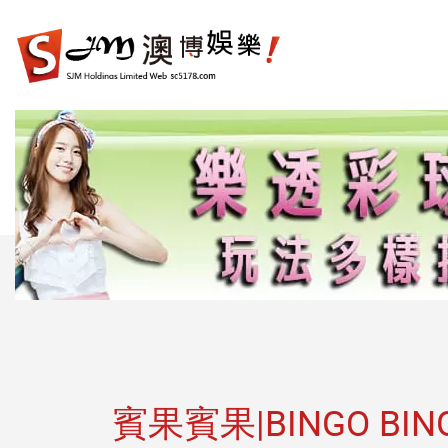
娛
樂
城|
百
家
樂|
運
彩|
天
天
樂|
樂
透
彩
球|
賓果賓果|BINGO 
老
虎