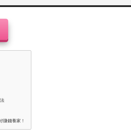
玩法
好賺錢養家！