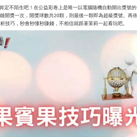
肯定不陌生吧！在公益彩卷上是唯一以電腦隨機自動開出獎號的
5分鐘開獎一次，開獎球數共20顆，則最後一顆即為超級獎號。
分析
技巧，秒會秒懂秒賺錢，不相信就跟著茉莉一起看玩吧。