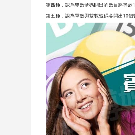
第四種，認為雙數號碼開出的數目將等於1
第五種，認為單數與雙數號碼各開出10個