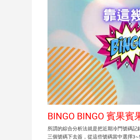
BINGO BINGO 賓
所謂的綜合分析法就是把近期冷門號碼記
三個號碼下去簽，從這些號碼當中選擇3~