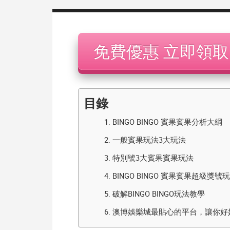
機
免費優惠 立即領取
目錄
1.
BINGO BINGO 賓果賓果分析大綱
2.
一般賓果玩法3大玩法
3.
特別號3大賓果賓果玩法
4.
BINGO BINGO 賓果賓果超級獎號
5.
破解BINGO BINGO玩法教學
6.
澳博娛樂城最貼心的平台，讓你好