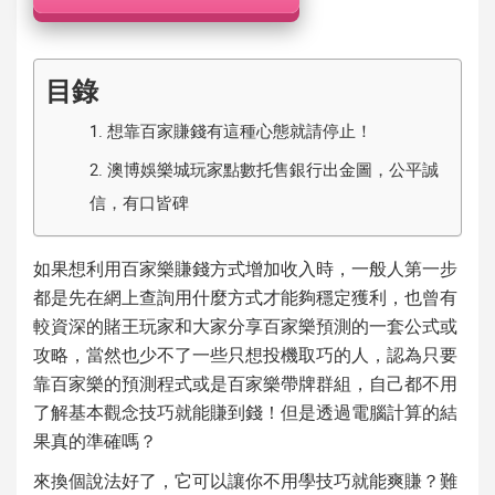
機
目錄
1.
想靠百家賺錢有這種心態就請停止！
2.
澳博娛樂城玩家點數托售銀行出金圖，公平誠
信，有口皆碑
如果想利用
百家樂賺錢
方式增加收入時，一般人第一步
都是先在網上查詢用什麼方式才能夠穩定獲利，也曾有
較資深的賭王玩家和大家分享
百家樂預測
的一套公式或
攻略，當然也少不了一些只想投機取巧的人，認為只要
靠
百家樂
的預測程式或是
百家樂
帶牌群組，自己都不用
了解基本觀念技巧就能賺到錢！但是透過電腦計算的結
果真的準確嗎？
來換個說法好了，它可以讓你不用學技巧就能爽賺？難