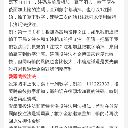
寫下111111，注碼為前后相加，贏了消去，輸了便在
後面加上輸的注碼，直到數字都消掉。也可以1注開
始，輸了寫下數字，連輸二次的話1注就可以使用蒙特
卡洛玩法投注。
例：第一把１和１相加為當局投押２注，如果我們這把
輸了下局２注在和１注相加並押３注，但這一把贏了我
們就跳回到原規的１注或２注相加且把數字消掉，來回
輸贏直到數字消完。這個投注法本金博回來速度比較
快，但同時輸的風險也會比較大，小編建議還是要先前
設好局數遊玩金額對我們較有利。
愛爾蘭投注法
設定賭本上限，寫下一列數字，例如：111222333，接
著將前後數字相加，贏的話在後頭增加贏的注碼，輸則
消去兩組號碼。
愛爾蘭投注法和蒙特卡洛投注法用法相似，差別在於愛
爾蘭投注法是當局贏了數字金額繼續疊加，輸的時再跳
回原先押住金額。