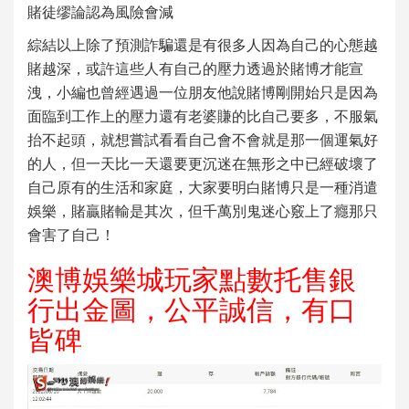
賭徒缪論認為風險會減
綜結以上除了預測詐騙還是有很多人因為自己的心態越
賭越深，或許這些人有自己的壓力透過於賭博才能宣
洩，小編也曾經遇過一位朋友他說賭博剛開始只是因為
面臨到工作上的壓力還有老婆賺的比自己要多，不服氣
抬不起頭，就想嘗試看看自己會不會就是那一個運氣好
的人，但一天比一天還要更沉迷在無形之中已經破壞了
自己原有的生活和家庭，大家要明白賭博只是一種消遣
娛樂，賭贏賭輸是其次，但千萬別鬼迷心竅上了癮那只
會害了自己！
澳博娛樂城玩家點數托售銀
行出金圖，公平誠信，有口
皆碑