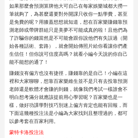
如果那麼會預測算牌他大可自己在每家娛樂城都大撈一
筆就夠了，為甚麼還要對外開課只收你一點學費，甚至
是免費的呢？用膝蓋想想就知道，想在
百家樂賺錢
靠預
測老師或帶牌群組只是美夢不可能成真的啦！且他們為
了詐騙你的錢當然是不可能會跟你說他們有失誤過（開
始各種話術、套路），就會開始傳照片給你看讓你們產
生信任！但你說可信度高嗎？就看小編今天說的你自己
能不能想的通了！
賺錢沒有偏方也沒有捷徑，賺錢靠的是自己！小編在這
裡和大家聊聊，想靠
百家樂
維生並不是只有去投靠預測
老師還是軟體才會賺的到錢，就像我們考試一樣誰會不
明白想考滿分就應該提前用心學習呢？
百家樂
也是一
樣，做好功課學對技巧別迷上偏方肯定也能有回報，而
下面這幾種投注法是小編為大家找到且整理過的，都可
以參考套在百家利用。
蒙特卡洛投注法