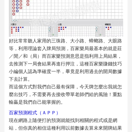
好比常常聽人家用的三珠路、大小路、蟑螂路、大眼路
等，利用理論套入牌局預測，
百家樂
局最基本的就是莊
／閒／和（局）而
百家樂預測
意思是指利用上局結果，
去推測下一局會結果再進行押注，這種
百家樂賺錢
技巧
小編個人認為準確度一半，畢竟是利用過去的開局數據
下去計算。
而這個方式對我們自己最有保障，今天牌怎麼出我就怎
麼出技巧，不需要再去接收帶單老師們給的風險！重點
輸贏是我們自己能掌握的。
百家預測程式（ＡＰＰ）
現在網路上隨便打的預測就能找到相關的程式或是網
站，但你真的相信這種利用以前數據去算未來開牌結果