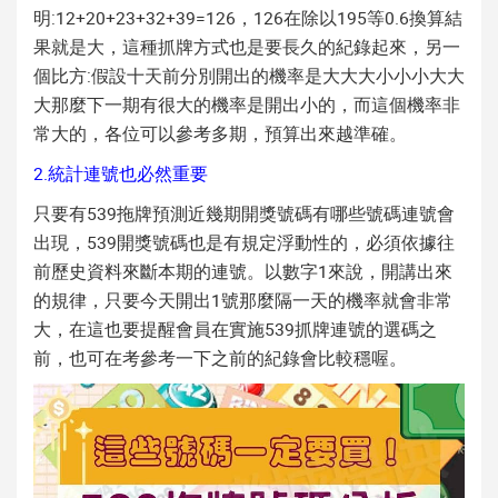
明:12+20+23+32+39=126，126在除以195等0.6換算結
果就是大，這種抓牌方式也是要長久的紀錄起來，另一
個比方:假設十天前分別開出的機率是大大大小小小大大
大那麼下一期有很大的機率是開出小的，而這個機率非
常大的，各位可以參考多期，預算出來越準確。
2.統計連號也必然重要
只要有539拖牌預測近幾期開獎號碼有哪些號碼連號會
出現，539開獎號碼也是有規定浮動性的，必須依據往
前歷史資料來斷本期的連號。以數字1來說，開講出來
的規律，只要今天開出1號那麼隔一天的機率就會非常
大，在這也要提醒會員在實施539抓牌連號的選碼之
前，也可在考參考一下之前的紀錄會比較穩喔。