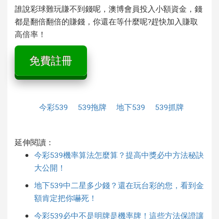
誰說彩球難玩賺不到錢呢，澳博會員投入小額資金，錢
都是翻倍翻倍的賺錢，你還在等什麼呢?趕快加入賺取
高倍率！
免費註冊
今彩539
539拖牌
地下539
539抓牌
延伸閱讀：
今彩539機率算法怎麼算？提高中獎必中方法秘訣
大公開！
地下539中二星多少錢？還在玩台彩的您，看到金
額肯定把你嚇死！
今彩539必中不是明牌是機率牌！這些方法保證讓