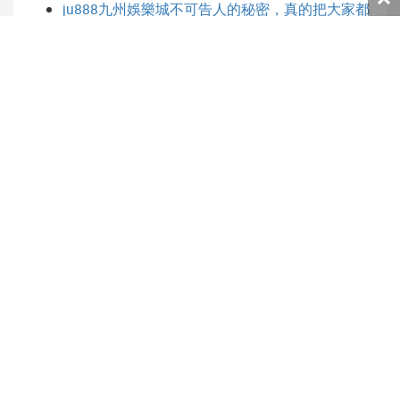
ju888九州娛樂城不可告人的秘密，真的把大家都
回
嚇傻了！
頁
ju888九州娛樂城電腦版立即線上遊戲,儲值拿精品
面
贈禮!
頂
端
九州娛樂城儲值版如何使用最正確？你一定要看
到最後！
九州娛樂leo的官網作弊事件層出不窮！2018-
2020爆料訊息不間斷！