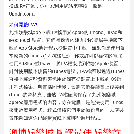
換成IPA符號，你可以利用網站來轉換，像是
Upodn.com。
如何開啟IPA?
九州娛樂城app下載
IPA檔用於Apple的iPhone、iPad和
iPod touch裝置。它們是透過內建
九州娛樂城手機版下
載
的App Store應用程式從裝置中下載，如果你是使用版
本較新的iTunes (12.7或以上)，你或許可以從你的電腦
使用AltStore或Diawi，將IPA檔安裝到你的Apple裝置，
針對使用版本較舊的iTunes電腦，IPA檔可以透過iTunes
直接下載這些資料夾也用於儲存從裝置上下載的iOS應
用程式檔案。與電腦同步後，會將它們從裝置上複製到
iTunes的資料夾，雖然IPA檔確實保存了
九州娛樂城
appios
應用程式的內容，你在電腦上是無法使用iTunes
來開啟應用程式。程式僅將它們用於備份目的，以便裝
置能夠知道你已經購買或下載哪些應用程式。
澳博娛樂城 風評最佳 娛樂首