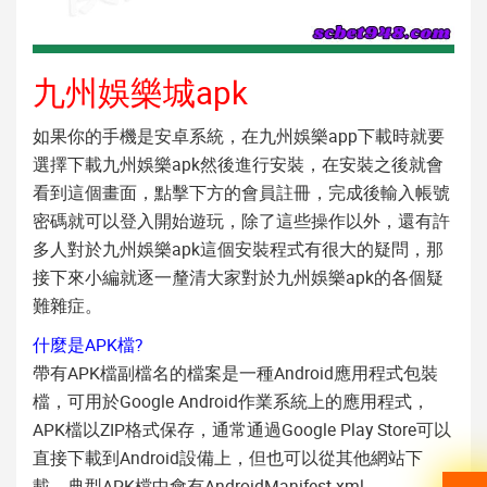
九州娛樂城apk
如果你的手機是安卓系統，在九州娛樂app下載時就要
選擇下載九州娛樂apk然後進行安裝，在安裝之後就會
看到這個畫面，點擊下方的會員註冊，完成後輸入帳號
密碼就可以登入開始遊玩，除了這些操作以外，還有許
多人對於九州娛樂apk這個安裝程式有很大的疑問，那
接下來小編就逐一釐清大家對於九州娛樂apk的各個疑
難雜症。
什麼是APK檔?
帶有APK檔副檔名的檔案是一種Android應用程式包裝
檔，可用於Google Android作業系統上的應用程式，
APK檔以ZIP格式保存，通常通過Google Play Store可以
直接下載到Android設備上，但也可以從其他網站下
載，典型APK檔中會有AndroidManifest.xml、