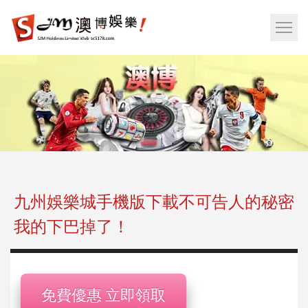
娛
樂
網
城|
站
百
選
家
單
樂|
按
運
鈕
彩|
天
天
樂|
九州娛樂城手機版下載不可告人的秘密
樂
我的下巴掉了！
透
彩
球|
老
免費優惠 立即領取
虎